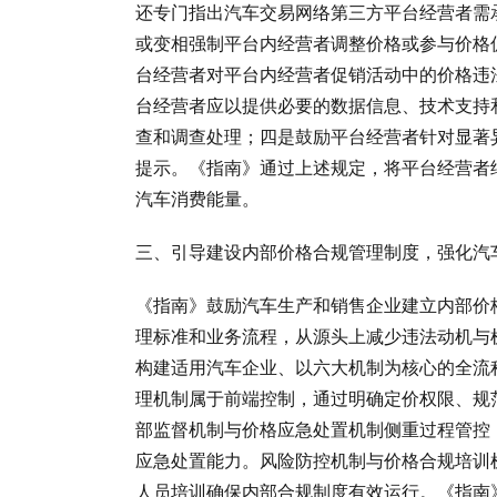
还专门指出汽车交易网络第三方平台经营者需
或变相强制平台内经营者调整价格或参与价格
台经营者对平台内经营者促销活动中的价格违
台经营者应以提供必要的数据信息、技术支持
查和调查处理；四是鼓励平台经营者针对显著
提示。《指南》通过上述规定，将平台经营者
汽车消费能量。
三、引导建设内部价格合规管理制度，强化汽
《指南》鼓励汽车生产和销售企业建立内部价
理标准和业务流程，从源头上减少违法动机与
构建适用汽车企业、以六大机制为核心的全流
理机制属于前端控制，通过明确定价权限、规
部监督机制与价格应急处置机制侧重过程管控
应急处置能力。风险防控机制与价格合规培训
人员培训确保内部合规制度有效运行。《指南