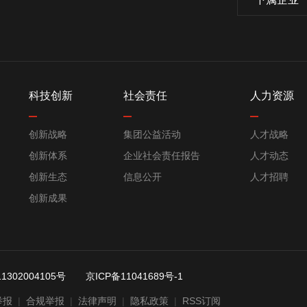
科技创新
社会责任
人力资源
创新战略
集团公益活动
人才战略
创新体系
企业社会责任报告
人才动态
创新生态
信息公开
人才招聘
创新成果
1302004105号
京ICP备11041689号-1
举报
|
合规举报
|
法律声明
|
隐私政策
|
RSS订阅