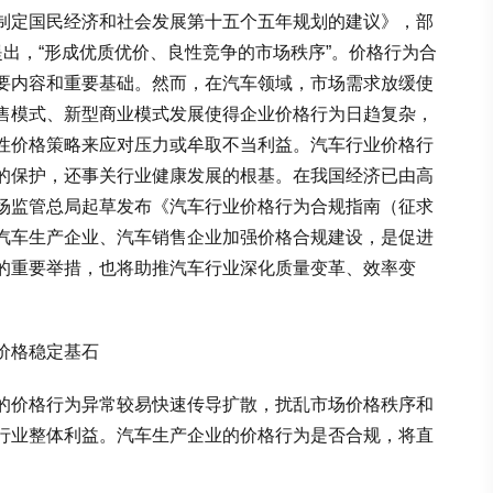
制定国民经济和社会发展第十五个五年规划的建议》，部
出，“形成优质优价、良性竞争的市场秩序”。价格行为合
要内容和重要基础。然而，在汽车领域，市场需求放缓使
售模式、新型商业模式发展使得企业价格行为日趋复杂，
性价格策略来应对压力或牟取不当利益。汽车行业价格行
的保护，还事关行业健康发展的根基。在我国经济已由高
场监管总局起草发布《汽车行业价格行为合规指南（征求
汽车生产企业、汽车销售企业加强价格合规建设，是促进
的重要举措，也将助推汽车行业深化质量变革、效率变
价格稳定基石
的价格行为异常较易快速传导扩散，扰乱市场价格秩序和
行业整体利益。汽车生产企业的价格行为是否合规，将直