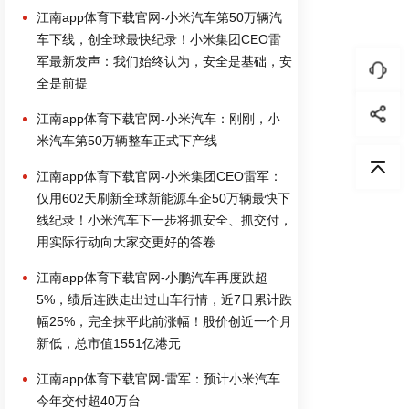
江南app体育下载官网-小米汽车第50万辆汽
车下线，创全球最快纪录！小米集团CEO雷
军最新发声：我们始终认为，安全是基础，安
全是前提
江南app体育下载官网-小米汽车：刚刚，小
米汽车第50万辆整车正式下产线
江南app体育下载官网-小米集团CEO雷军：
仅用602天刷新全球新能源车企50万辆最快下
线纪录！小米汽车下一步将抓安全、抓交付，
用实际行动向大家交更好的答卷
江南app体育下载官网-小鹏汽车再度跌超
5%，绩后连跌走出过山车行情，近7日累计跌
幅25%，完全抹平此前涨幅！股价创近一个月
新低，总市值1551亿港元
江南app体育下载官网-雷军：预计小米汽车
今年交付超40万台