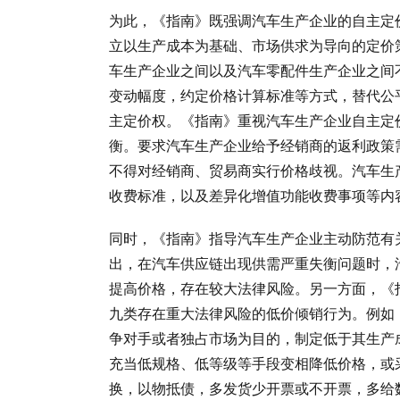
为此，《指南》既强调汽车生产企业的自主定
立以生产成本为基础、市场供求为导向的定价
车生产企业之间以及汽车零配件生产企业之间
变动幅度，约定价格计算标准等方式，替代公
主定价权。《指南》重视汽车生产企业自主定
衡。要求汽车生产企业给予经销商的返利政策
不得对经销商、贸易商实行价格歧视。汽车生
收费标准，以及差异化增值功能收费事项等内
同时，《指南》指导汽车生产企业主动防范有
出，在汽车供应链出现供需严重失衡问题时，
提高价格，存在较大法律风险。另一方面，《
九类存在重大法律风险的低价倾销行为。例如
争对手或者独占市场为目的，制定低于其生产
充当低规格、低等级等手段变相降低价格，或
换，以物抵债，多发货少开票或不开票，多给