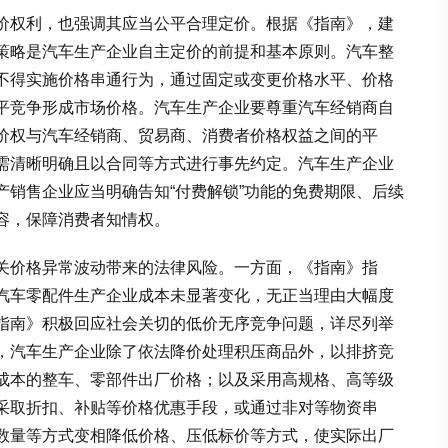
价权利，也强调其应当公平合理定价。根据《指南》，建
策略是汽车生产企业自主定价的前提和基本原则。汽车整
不得实施价格串通行为，通过固定或变更价格水平、价格
平竞争形成市场价格。汽车生产企业要尊重汽车经销商自
价权与汽车经销商、贸易商、消费者价格权益之间的平
需清晰明确且以合同等方式进行事先约定。汽车生产企业
产销售企业应当明确告知“付费解锁”功能的免费期限、后续
容，保障消费者知情权。
关价格异常波动带来的法律风险。一方面，《指南》指
汽车零配件生产企业成本未显著变化，无正当理由大幅度
指南》积极回应社会关切的低价无序竞争问题，详尽列举
，汽车生产企业除了依法降价处理积压商品外，以排挤竞
成本的整车、零部件出厂价格；以及采用高规格、高等级
采取折扣、补贴等价格优惠手段，或通过非对等物资串
数量等方式变相降低价格、压低标价等方式，使实际出厂