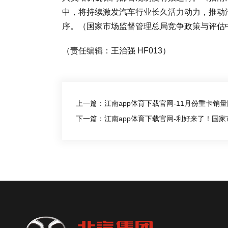
中，将持续激发汽车行业长久活力动力，推动
序。（国家市场监督管理总局竞争政策与评估
（责任编辑：王治强 HF013）
上一篇：江南app体育下载官网-11月份重卡销量同
下一篇：江南app体育下载官网-利好来了！国