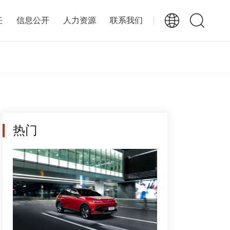
任
信息公开
人力资源
联系我们
热门