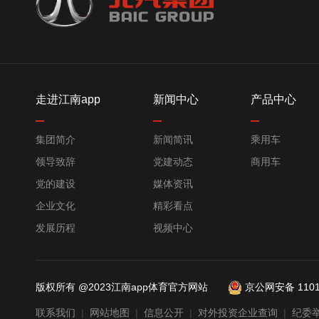
走进江南app
新闻中心
产品中心
集团简介
新闻简讯
乘用车
领导致辞
党建动态
商用车
党的建设
媒体资讯
企业文化
精彩看点
发展历程
视频中心
版权所有 @2023江南app体育官方网站
京公网安备 1101
联系我们
|
网站地图
|
信息公开
|
对外投资企业查询
|
纪委