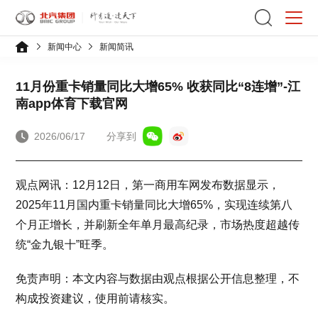
新闻中心
新闻简讯
11月份重卡销量同比大增65% 收获同比“8连增”-江
南app体育下载官网
2026/06/17
分享到
观点网讯：12月12日，第一商用车网发布数据显示，
2025年11月国内重卡销量同比大增65%，实现连续第八
个月正增长，并刷新全年单月最高纪录，市场热度超越传
统“金九银十”旺季。
免责声明：本文内容与数据由观点根据公开信息整理，不
构成投资建议，使用前请核实。