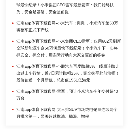
球最快纪录！小米集团CEO雷军最新发声：我们始终认
为，安全是基础，安全是前提
江南app体育下载官网-小米汽车：刚刚，小米汽车第50万
辆整车正式下产线
江南app体育下载官网-小米集团CEO雷军：仅用602天刷新
全球新能源车企50万辆最快下线纪录！小米汽车下一步将
抓安全、抓交付，用实际行动向大家交更好的答卷
江南app体育下载官网-小鹏汽车再度跌超5%，绩后连跌走
出过山车行情，近7日累计跌幅25%，完全抹平此前涨幅！
股价创近一个月新低，总市值1551亿港元
江南app体育下载官网-雷军：预计小米汽车今年交付超40
万台
江南app体育下载官网-大三排SUV市场纯电销量连续两个
月排名第一，显著超越燃油、插混、增程