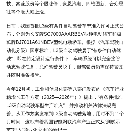
技、索菱股份等个股涨停，豪恩汽电、四维图新、合众思
壮等个股大幅上涨。
日前，我国首批L3级有条件自动驾驶车型准入许可正式公
布，分别为长安牌SC7000AAARBEV型纯电动轿车和极
狐牌BJ7001A61NBEV型纯电动轿车。根据《汽车驾驶自
动化分级》国家标准，L3级自动驾驶属于“有条件自动驾
驶”，即在特定设计运行条件下，车辆系统可以完全接管
动态驾驶任务，允许驾驶员脱手，但驾驶员仍需保持警觉
并随时准备接管。
今年12月初，工业和信息化部等八部门发布的《汽车行业
稳增长工作方案（2025—2026年）》提出，“有条件批准
L3级自动驾驶车型生产准入”，并推动相关法律法规完
善。从工作方案发布到L3级自动驾驶落地，用时不到半个
月时间。这标志着我国智能网联汽车产业正式从“测试示
范”进入“商业化应用”的新纪元。