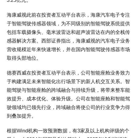
3.25亿元。
海康威视此前在投资者互动平台表示，海康汽车电子专注
于智能驾驶传感器领域，为不同级别的智能驾驶系统提供
包括车载摄像头、毫米波雷达和超声波雷达在内的全栈传
感器解决方案。西部证券指出，海康威视的汽车电子业务
营收规模近年来快速增长，并在国内智能驾驶传感器市场
取得头部地位。
德赛西威在投资者互动平台表示，公司智能座舱业务致力
于构建满足未来智能化出行场景下的新人机交互关系。智
能驾驶与智能座舱的跨域融合与持续升级，将带来整车能
效提升、成本优化、体验升级。公司在智能座舱和智能驾
驶领域均已领先行业，跨域融合将使公司的行业竞争力得
到叠加提升。
根据Wind机构一致预测数据，有3家及以上机构评级的个