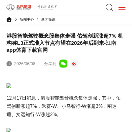
新闻中心
新闻简讯
港股智能驾驶概念股集体走强 佑驾创新涨超7% 机
构称L3正式准入节点有望在2026年后到来-江南
app体育下载官网
2026/06/08
分享到
12月17日消息，港股智能驾驶概念集体走强，其中，佑
驾创新涨超7%，禾赛-W、小马智行-W涨超3%，图达
通、文远知行-W涨超2%。