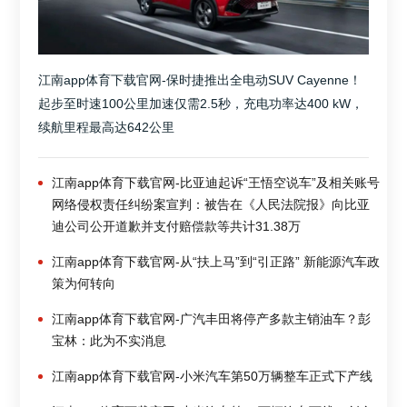
江南app体育下载官网-保时捷推出全电动SUV Cayenne！
起步至时速100公里加速仅需2.5秒，充电功率达400 kW，
续航里程最高达642公里
江南app体育下载官网-比亚迪起诉“王悟空说车”及相关账号
网络侵权责任纠纷案宣判：被告在《人民法院报》向比亚
迪公司公开道歉并支付赔偿款等共计31.38万
江南app体育下载官网-从“扶上马”到“引正路” 新能源汽车政
策为何转向
江南app体育下载官网-广汽丰田将停产多款主销油车？彭
宝林：此为不实消息
江南app体育下载官网-小米汽车第50万辆整车正式下产线