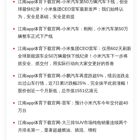
江南app体育下载官网-小米汽车第50万辆汽车下线，创全
球最快纪录！小米集团CEO雷军最新发声：我们始终认
为，安全是基础，安全是前提
江南app体育下载官网-小米汽车：刚刚，小米汽车第50万
辆整车正式下产线
江南app体育下载官网-小米集团CEO雷军：仅用602天刷新
全球新能源车企50万辆最快下线纪录！小米汽车下一步将
抓安全、抓交付，用实际行动向大家交更好的答卷
江南app体育下载官网-小鹏汽车再度跌超5%，绩后连跌走
出过山车行情，近7日累计跌幅25%，完全抹平此前涨幅！
股价创近一个月新低，总市值1551亿港元
江南app体育下载官网-雷军：预计小米汽车今年交付超40
万台
江南app体育下载官网-大三排SUV市场纯电销量连续两个
月排名第一，显著超越燃油、插混、增程