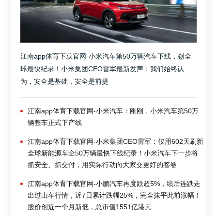
江南app体育下载官网-小米汽车第50万辆汽车下线，创全
球最快纪录！小米集团CEO雷军最新发声：我们始终认
为，安全是基础，安全是前提
江南app体育下载官网-小米汽车：刚刚，小米汽车第50万
辆整车正式下产线
江南app体育下载官网-小米集团CEO雷军：仅用602天刷新
全球新能源车企50万辆最快下线纪录！小米汽车下一步将
抓安全、抓交付，用实际行动向大家交更好的答卷
江南app体育下载官网-小鹏汽车再度跌超5%，绩后连跌走
出过山车行情，近7日累计跌幅25%，完全抹平此前涨幅！
股价创近一个月新低，总市值1551亿港元