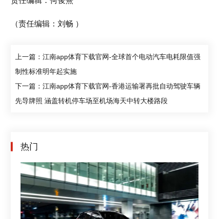
责任编辑：何俊熹
（责任编辑：刘畅 ）
上一篇：江南app体育下载官网-全球首个电动汽车电耗限值强
制性标准明年起实施
下一篇：江南app体育下载官网-香港运输署再批自动驾驶车辆
先导牌照 涵盖转机停车场至机场海天中转大楼路段
热门