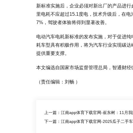
新标准实施后，企业必须对新出厂的产品进行
里电耗不应超过15.1度电，技术升级后，在
7%，驾驶者体验将得到显著改善。
电动汽车电耗新标准的发布实施，对于促进纯
耗车型具有积极作用，将为汽车行业实现碳达
提供重要支撑。
本文编选自国家市场监督管理总局，智通财经
（责任编辑：刘畅 ）
上一篇：江南app体育下载官网-崔东树：11月
下一篇：江南app体育下载官网-2025瓜子二