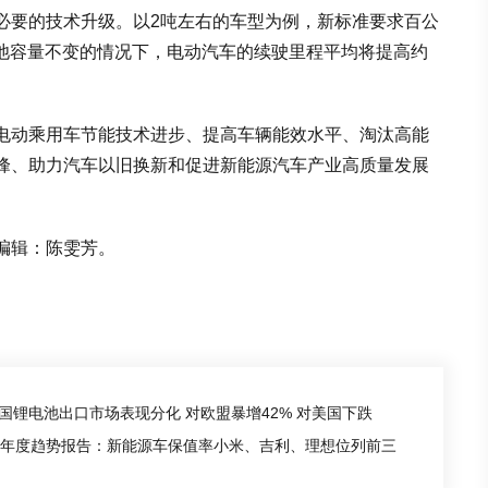
必要的技术升级。以2吨左右的车型为例，新标准要求百公
电池容量不变的情况下，电动汽车的续驶里程平均将提高约
电动乘用车节能技术进步、提高车辆能效水平、淘汰高能
峰、助力汽车以旧换新和促进新能源汽车产业高质量发展
编辑：陈雯芳。
我国锂电池出口市场表现分化 对欧盟暴增42% 对美国下跌
手车年度趋势报告：新能源车保值率小米、吉利、理想位列前三