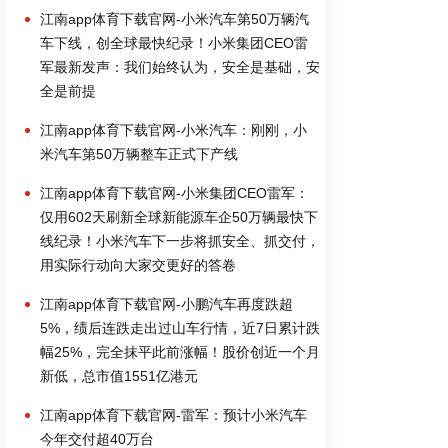
江南app体育下载官网-小米汽车第50万辆汽
车下线，创全球最快纪录！小米集团CEO雷
军最新发声：我们始终认为，安全是基础，安
全是前提
江南app体育下载官网-小米汽车：刚刚，小
米汽车第50万辆整车正式下产线
江南app体育下载官网-小米集团CEO雷军：
仅用602天刷新全球新能源车企50万辆最快下
线纪录！小米汽车下一步将抓安全、抓交付，
用实际行动向大家交更好的答卷
江南app体育下载官网-小鹏汽车再度跌超
5%，绩后连跌走出过山车行情，近7日累计跌
幅25%，完全抹平此前涨幅！股价创近一个月
新低，总市值1551亿港元
江南app体育下载官网-雷军：预计小米汽车
今年交付超40万台