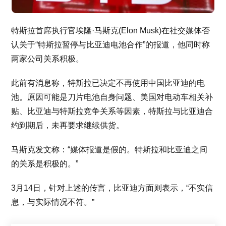
特斯拉首席执行官埃隆·马斯克(Elon Musk)在社交媒体否
认关于“特斯拉暂停与比亚迪电池合作”的报道，他同时称
两家公司关系积极。
此前有消息称，特斯拉已决定不再使用中国比亚迪的电
池。原因可能是刀片电池自身问题、美国对电动车相关补
贴、比亚迪与特斯拉竞争关系等因素，特斯拉与比亚迪合
约到期后，未再要求继续供货。
马斯克发文称：“媒体报道是假的。特斯拉和比亚迪之间
的关系是积极的。”
3月14日，针对上述的传言，比亚迪方面则表示，“不实信
息，与实际情况不符。”