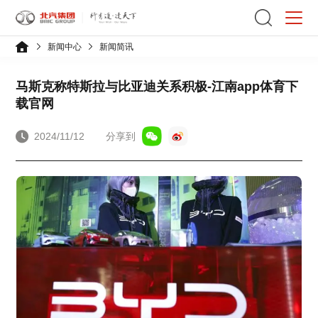
新闻中心
新闻简讯
马斯克称特斯拉与比亚迪关系积极-江南app体育下
载官网
2024/11/12
分享到