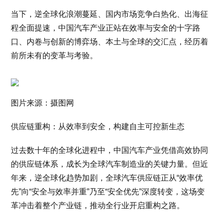
当下，逆全球化浪潮蔓延、国内市场竞争白热化、出海征
程全面提速，中国汽车产业正站在效率与安全的十字路
口、内卷与创新的博弈场、本土与全球的交汇点，经历着
前所未有的变革与考验。
图片来源：摄图网
供应链重构：从效率到安全，构建自主可控新生态
过去数十年的全球化进程中，中国汽车产业凭借高效协同
的供应链体系，成长为全球汽车制造业的关键力量。但近
年来，逆全球化趋势加剧，全球汽车供应链正从“效率优
先”向“安全与效率并重”乃至“安全优先”深度转变，这场变
革冲击着整个产业链，推动全行业开启重构之路。