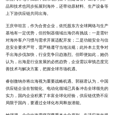
品和技术也同步拓展到海外，还带动原材料、生产设备等
上下游供应链共同出海。
王庆华坦言，作为合资企业，依托股东方全球网络与生产
基地有一定优势，但控制器领域出海仍有挑战：一是需针
对海外客户习惯与需求开展适配开发；二是功能安全与信
息安全要求严苛，需严格遵守当地法规；此外本土竞争对
手出海步伐加快，行业竞争日趋激烈。但即便如此，她仍
认为，出海是行业发展的必然趋势，企业需以审慎态度完
善技术与解决方案，把握全球市场机遇。
睿创微纳亦将出海视为重要战略机遇。郭丽君认为，中国
供应链企业在智能化、电动化领域已具备冲击全球领先的
实力，国内企业积累了丰富全球化经验，供应链优势不应
局限于国内，要通过全球化布局释放潜能。