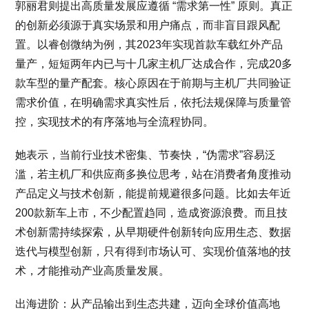
郭丽君则提出高质量发展应遵循 “需求第一性” 原则。真正
的创新必须源于真实场景和用户痛点，而非盲目跟风配
置。以睿创微纳为例，其2023年实现首款车载红外产品
量产，短短两年内已与十几家主机厂达成合作，完成20多
款车型的量产配套。核心原因在于前期与主机厂共同验证
需求价值，在明确需求真实性后，依托法规保障与质量管
控，实现技术的有序落地与全流程协同。
她表示，当前行业技术密集、节奏快，“伪需求”容易泛
滥，若主机厂和供应商多换位思考，站在消费者角度推动
产品定义与技术创新，能提前规避很多问题。比如去年近
200款新车上市，不少配置趋同，造成资源浪费。而且技
术创新需持续探索，从早期硬件创新转向应用生态、数据
迭代与模型创新，只有得到市场认可、实现价值落地的技
术，才能推动产业高质量发展。
出海进阶：从产品输出到生态共建，迈向全球价值高地