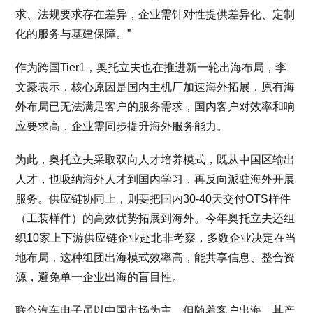
求、法规要求存在差异，企业需针对性提供差异化、定制
化的服务与基建保障。”
作为跨国Tier1，奥托立夫也在推进新一轮出海布局，李
文豪表示，核心原因是国内主机厂加速海外拓展，原有海
外布局已无法满足客户的服务需求，国内客户对效率和响
应要求高，企业需同步提升海外服务能力。
为此，奥托立夫采取双向人才培养模式，既从中国区输出
人才，也吸纳海外人才到国内学习，再反向派驻海外开展
服务。供应链协同上，则要把国内30-40天交付OTS样件
（工装样件）的高效优势拓展到海外。今年奥托立夫还组
织10家上下游供应链企业赴北非考察，多数企业决定在当
地布局，这种组团出海模式效率高，能共享信息、整合资
源，避免单一企业出海的盲目性。
联合汽车电子虽以中国市场为主，但随着客户出海，其产