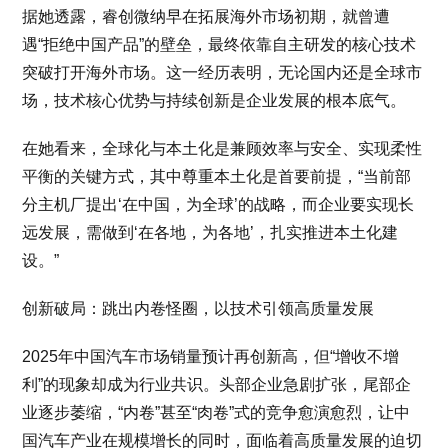
据她透露，睿创微纳早在拓展海外市场初期，就曾遭
遇“拒绝中国产品”的壁垒，最终依靠自主研发的核心技术
突破打开海外市场。这一经历表明，无论国内还是全球市
场，技术核心优势与持续创新是企业发展的根本底气。
在她看来，全球化与本土化是兼顾效率与安全、实现柔性
平衡的关键方式，其中尊重本土化是首要前提，“当前部
分主机厂提出‘在中国，为全球’的战略，而企业要实现长
远发展，需做到‘在各地，为各地’，扎实推进本土化建
设。”
创新破局：跳出内卷怪圈，以技术引领高质量发展
2025年中国汽车市场销量预计再创新高，但“增收不增
利”的现象却成为行业共识。头部企业急剧扩张，尾部企
业逐步萎缩，“内卷”甚至“肉卷”式的竞争愈演愈烈，让中
国汽车产业在规模增长的同时，面临着高质量发展的迫切