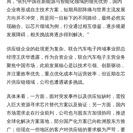
局，“依托中国在新能源与智能化领域的领先优势，国内
企业将形成自主技术方案，短期局部阵痛与世界主流发展
方向并不冲突，而是同一目标下的不同路径，最终必然实
现融合。以芯片领域为例，行业通过相互借鉴，逐步规避
发展障碍，相关挑战将逐步得到解决。”
供应链企业的处境更为复杂。联合汽车电子跨域事业部总
经理王庆华透露，作为合资企业，联合汽车电子主营业务
聚焦中国市场，此前发展核心是以技术引领、创新驱动，
并注重效率优先，重点优化成本与运营效率，但近期在芯
片供应链领域，公司也遭遇诸多挑战。
具体来看，一方面，面对突发事件以及供应短缺时，需投
入巨大资源寻求芯片替代方案以及验证；另一方面，国内
市场需求走在行业前列，公司也与股东方加强协同，推进
全球化解决方案落地，部分国产化方案已向欧洲股东方推
广；但现在一些地区的客户对供应链的要求极为严苛，要