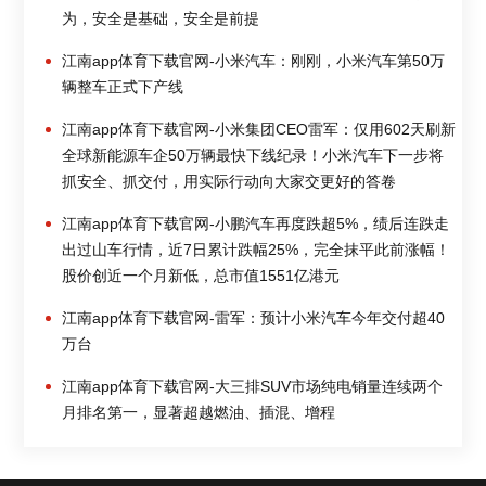
为，安全是基础，安全是前提
江南app体育下载官网-小米汽车：刚刚，小米汽车第50万
辆整车正式下产线
江南app体育下载官网-小米集团CEO雷军：仅用602天刷新
全球新能源车企50万辆最快下线纪录！小米汽车下一步将
抓安全、抓交付，用实际行动向大家交更好的答卷
江南app体育下载官网-小鹏汽车再度跌超5%，绩后连跌走
出过山车行情，近7日累计跌幅25%，完全抹平此前涨幅！
股价创近一个月新低，总市值1551亿港元
江南app体育下载官网-雷军：预计小米汽车今年交付超40
万台
江南app体育下载官网-大三排SUV市场纯电销量连续两个
月排名第一，显著超越燃油、插混、增程