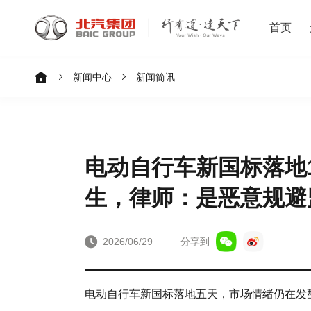
首页
新闻中心
新闻简讯
电动自行车新国标落地1
生，律师：是恶意规避监
2026/06/29
分享到
电动自行车新国标落地五天，市场情绪仍在发