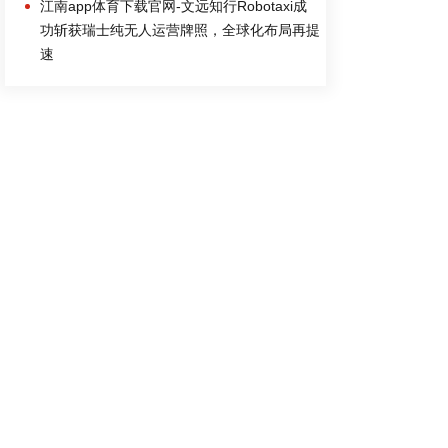
江南app体育下载官网-文远知行Robotaxi成
功斩获瑞士纯无人运营牌照，全球化布局再提
速