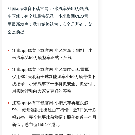
江南app体育下载官网-小米汽车第50万辆汽
车下线，创全球最快纪录！小米集团CEO雷
军最新发声：我们始终认为，安全是基础，安
全是前提
江南app体育下载官网-小米汽车：刚刚，小
米汽车第50万辆整车正式下产线
江南app体育下载官网-小米集团CEO雷军：
仅用602天刷新全球新能源车企50万辆最快下
线纪录！小米汽车下一步将抓安全、抓交付，
用实际行动向大家交更好的答卷
江南app体育下载官网-小鹏汽车再度跌超
5%，绩后连跌走出过山车行情，近7日累计跌
幅25%，完全抹平此前涨幅！股价创近一个月
新低，总市值1551亿港元