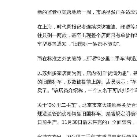
新的监管框架落地第一周，市场显然正在适应
在上海，时代周报记者连续探访雅迪、绿源等
往只剩一两款，甚至出现整个店面只有单款样
车型要等通知，“旧国标一辆都不能卖”。
而在标准之外的缝隙，所谓“0公里二手车”却
以苏州多家店面为例，店内依旧“货满为患”，
的旧国标车，多数被提前上牌。店员表示：“
卖了。”该店员介绍称，一个人名下可以挂5个
关于“0公里二手车”，北京市京大律师事务所
规避监管的变相销售旧国标车。禁售规定明确202
日前生产、11月30日后未售完的）全面禁售
幺博文指出，“0公里二手车”本质是未实际使