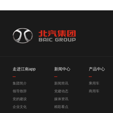
走进江南app
新闻中心
产品中心
集团简介
新闻简讯
乘用车
领导致辞
党建动态
商用车
党的建设
媒体资讯
企业文化
精彩看点