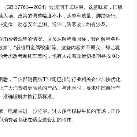
GB 17761—2024）过渡期正式结束。这意味着，旧版
续入场。政策的调整幅度不小，从整车质量、脚踏骑行、
斗定位、动态安全监测、通信与防篡改，均有涉及。
在消费者观望的情况。店员从解释新国标，转向解释各种
被禁”、“必须用金属鞍座”等。这些内容并不属实，却让犹
始考虑改考摩托车驾照，也有人趁着政策切换期寻找“0公
据悉，工信部消费品工业司已指导行业相关企业加快优化
让广大消费者更满意的产品。与此同时，要求中国自行车
、准确理解并执行新标准。
摩、电摩被进一步分层。过去多年模糊生长的市场，正逐
和消费者都还在适应这套新的秩序。