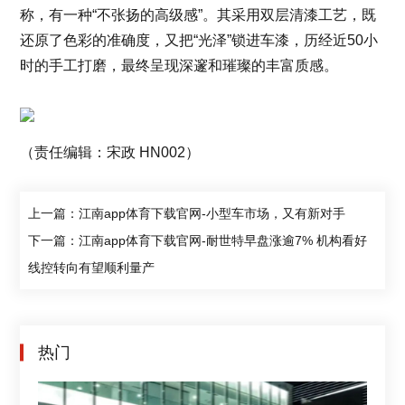
称，有一种“不张扬的高级感”。其采用双层清漆工艺，既
还原了色彩的准确度，又把“光泽”锁进车漆，历经近50小
时的手工打磨，最终呈现深邃和璀璨的丰富质感。
（责任编辑：宋政 HN002）
上一篇：江南app体育下载官网-小型车市场，又有新对手
下一篇：江南app体育下载官网-耐世特早盘涨逾7% 机构看好
线控转向有望顺利量产
热门