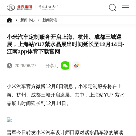
新闻中心
新闻简讯
小米汽车定制服务开启上海、杭州、成都三城巡
展，上海站YU7紫水晶展出时间延长至12月14日-
江南app体育下载官网
2026/06/27
分享到
小米汽车官方微博12月8日消息，小米定制服务将在上
海、杭州、成都三城开启巡展。其中，上海站YU7 紫水
晶展出时间延长到12月14日。
雷军今日转发小米汽车设计师田原对紫水晶车漆的解读