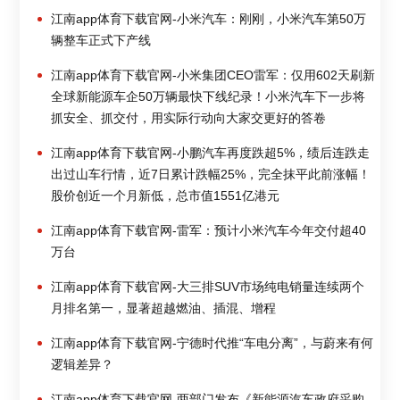
江南app体育下载官网-小米汽车：刚刚，小米汽车第50万
辆整车正式下产线
江南app体育下载官网-小米集团CEO雷军：仅用602天刷新
全球新能源车企50万辆最快下线纪录！小米汽车下一步将
抓安全、抓交付，用实际行动向大家交更好的答卷
江南app体育下载官网-小鹏汽车再度跌超5%，绩后连跌走
出过山车行情，近7日累计跌幅25%，完全抹平此前涨幅！
股价创近一个月新低，总市值1551亿港元
江南app体育下载官网-雷军：预计小米汽车今年交付超40
万台
江南app体育下载官网-大三排SUV市场纯电销量连续两个
月排名第一，显著超越燃油、插混、增程
江南app体育下载官网-宁德时代推“车电分离”，与蔚来有何
逻辑差异？
江南app体育下载官网-两部门发布《新能源汽车政府采购