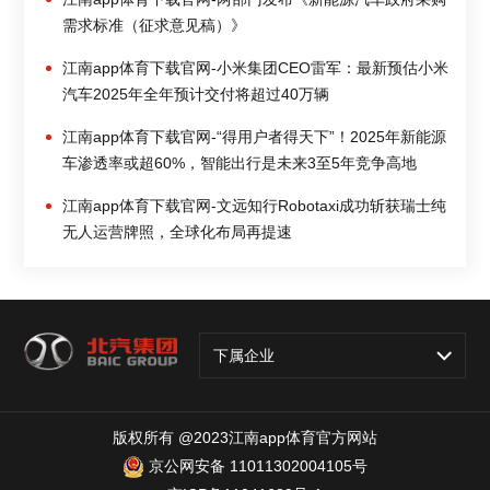
需求标准（征求意见稿）》
江南app体育下载官网-小米集团CEO雷军：最新预估小米
汽车2025年全年预计交付将超过40万辆
江南app体育下载官网-“得用户者得天下”！2025年新能源
车渗透率或超60%，智能出行是未来3至5年竞争高地
江南app体育下载官网-文远知行Robotaxi成功斩获瑞士纯
无人运营牌照，全球化布局再提速
下属企业
版权所有 @2023江南app体育官方网站
京公网安备 11011302004105号