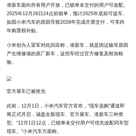
准新车面向所有用户开放，已锁单未交付的用户可改配。
2025年12月26日24点前锁单，预计2025年底前可提车。
如因小米汽车的原因导致2026年完成开票交付，可享跨
年购置税补贴。
小米创办人雷军对此回应称，准新车，就是因运输等原因
产生维修项的原厂新车，这些车经过官方修复及附加检
验。
官方展车已被抢光
此前，12月1日，小米汽车官方宣布，“现车选购”通道即
将正式开启，涵盖全新现车、官方展车、准新车三种类
型。“12月1日12点，已锁单未交付用户可优先改配同车型
现车。”小米汽车方面称。