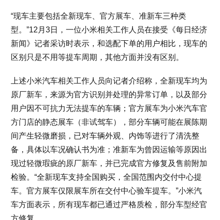
“现车主要包括全新现车、官方展车、准新车三种类
型。”12月3日，一位小米相关工作人员在接受《每日经济
新闻》记者采访时表示，和选配下单的用户相比，现车的
区别只是不用等提车周期，其他方面并没有区别。
上述小米汽车相关工作人员向记者介绍称，全新现车均为
原厂新车，来源为官方识别并处理的异常订单，以及部分
用户因不可抗力无法提车的车辆；官方展车为小米汽车官
方门店的静态展车（非试驾车），部分车辆可能在展陈期
间产生轻微磨损，已对车辆外观、内饰等进行了清洗整
备，具体以车况确认书为准；准新车为曾因运输等原因出
现过轻微瑕疵的原厂新车，并已完成官方修复及售前附加
检验。“全新现车支持全国购买，全国范围内交付中心提
车。官方展车仅限展车所在交付中心验车提车。”小米汽
车方面表示，所有现车都已通过严格质检，部分车型经官
方修复。