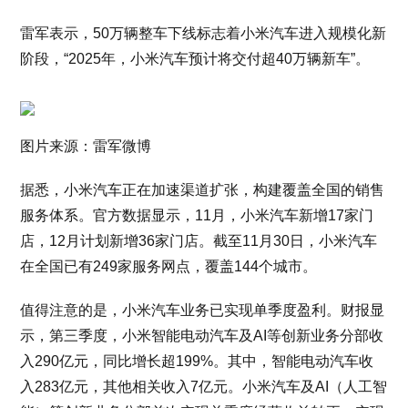
雷军表示，50万辆整车下线标志着小米汽车进入规模化新
阶段，“2025年，小米汽车预计将交付超40万辆新车”。
图片来源：雷军微博
据悉，小米汽车正在加速渠道扩张，构建覆盖全国的销售
服务体系。官方数据显示，11月，小米汽车新增17家门
店，12月计划新增36家门店。截至11月30日，小米汽车
在全国已有249家服务网点，覆盖144个城市。
值得注意的是，小米汽车业务已实现单季度盈利。财报显
示，第三季度，小米智能电动汽车及AI等创新业务分部收
入290亿元，同比增长超199%。其中，智能电动汽车收
入283亿元，其他相关收入7亿元。小米汽车及AI（人工智