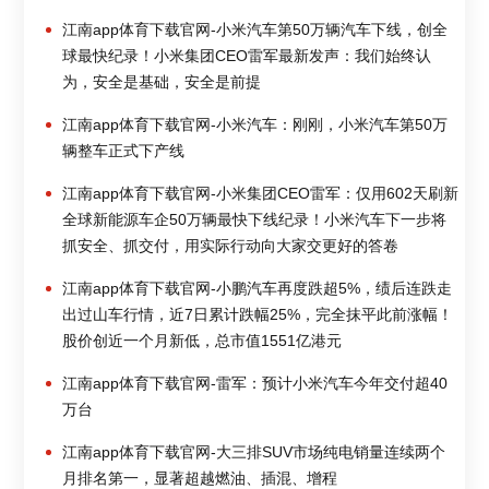
江南app体育下载官网-小米汽车第50万辆汽车下线，创全
球最快纪录！小米集团CEO雷军最新发声：我们始终认
为，安全是基础，安全是前提
江南app体育下载官网-小米汽车：刚刚，小米汽车第50万
辆整车正式下产线
江南app体育下载官网-小米集团CEO雷军：仅用602天刷新
全球新能源车企50万辆最快下线纪录！小米汽车下一步将
抓安全、抓交付，用实际行动向大家交更好的答卷
江南app体育下载官网-小鹏汽车再度跌超5%，绩后连跌走
出过山车行情，近7日累计跌幅25%，完全抹平此前涨幅！
股价创近一个月新低，总市值1551亿港元
江南app体育下载官网-雷军：预计小米汽车今年交付超40
万台
江南app体育下载官网-大三排SUV市场纯电销量连续两个
月排名第一，显著超越燃油、插混、增程