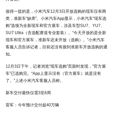
值得一提的是，小米汽车12月3日开放选购的现车仅有两
类，准新车“缺席”。小米汽车App显示，小米汽车“现车选
购”选项为全新现车和官方展车，涉及车型SU7、YU7、
SU7 Ultra（含选配赛道专业套装）。“今天开放的是全新
现车和官方展车，准新车还未开放（选购）。”小米汽车
客服人员告诉记者，目前还没有接到准新车开放选购的通
知。
12月3日下午，记者浏览“现车选购”页面时发现，“官方展
车”已选购完。“App上显示没有（官方展车）就是没有
了。”上述小米汽车客服人员称。
新车交付最快仅需3至6周
雷军：今年预计交付超40万辆