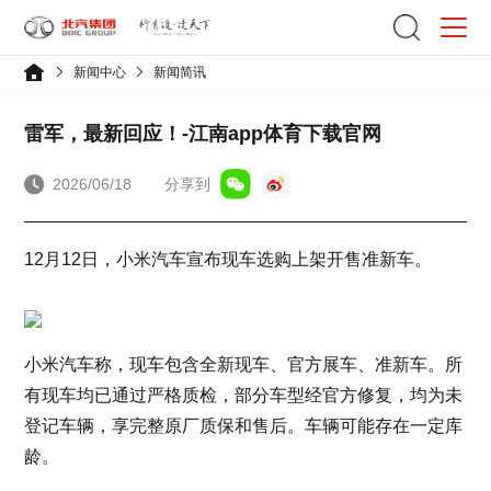
新闻中心
新闻简讯
雷军，最新回应！-江南app体育下载官网
2026/06/18
分享到
12月12日，小米汽车宣布现车选购上架开售准新车。
小米汽车称，现车包含全新现车、官方展车、准新车。所
有现车均已通过严格质检，部分车型经官方修复，均为未
登记车辆，享完整原厂质保和售后。车辆可能存在一定库
龄。