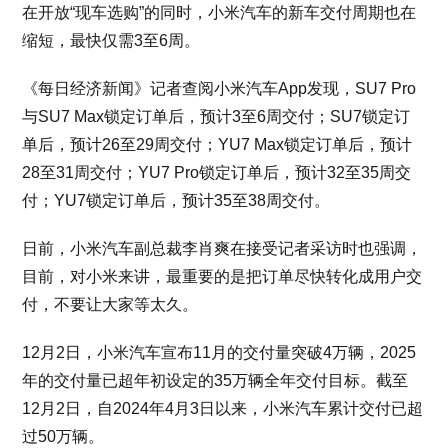
在开放“现车选购”的同时，小米汽车的新车交付周期也在
缩短，最快仅需3至6周。
《每日经济新闻》记者查阅小米汽车App发现，SU7 Pro
与SU7 Max锁定订单后，预计3至6周交付；SU7锁定订
单后，预计26至29周交付；YU7 Max锁定订单后，预计
28至31周交付；YU7 Pro锁定订单后，预计32至35周交
付；YU7锁定订单后，预计35至38周交付。
日前，小米汽车副总裁李肖爽在接受记者采访时也强调，
目前，对小米来讲，最重要的是把订单尽快转化成用户交
付，不要让大家等太久。
12月2日，小米汽车宣布11月的交付量突破4万辆，2025
年的交付量已超年初设定的35万辆全年交付目标。截至
12月2日，自2024年4月3日以来，小米汽车累计交付已超
过50万辆。