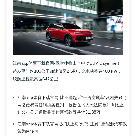
江南app体育下载官网-保时捷推出全电动SUV Cayenne！
起步至时速100公里加速仅需2.5秒，充电功率达400 kW，
续航里程最高达642公里
江南app体育下载官网-比亚迪起诉“王悟空说车”及相关账号
网络侵权责任纠纷案宣判：被告在《人民法院报》向比亚
迪公司公开道歉并支付赔偿款等共计31.38万
江南app体育下载官网-从“扶上马”到“引正路” 新能源汽车政
策为何转向