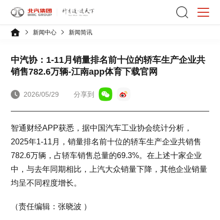
新闻中心
新闻简讯
中汽协：1-11月销量排名前十位的轿车生产企业共
销售782.6万辆-江南app体育下载官网
2026/05/29
分享到
智通财经APP获悉，据中国汽车工业协会统计分析，
2025年1-11月，销量排名前十位的轿车生产企业共销售
782.6万辆，占轿车销售总量的69.3%。在上述十家企业
中，与去年同期相比，上汽大众销量下降，其他企业销量
均呈不同程度增长。
（责任编辑：张晓波 ）