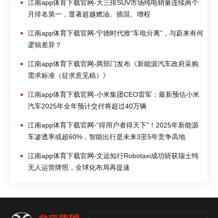
江南app体育下载官网-大三排SUV市场纯电销量连续两个
月排名第一，显著超越燃油、插混、增程
江南app体育下载官网-宁德时代推“车电分离”，与蔚来有何
逻辑差异？
江南app体育下载官网-两部门发布《新能源汽车政府采购
需求标准（征求意见稿）》
江南app体育下载官网-小米集团CEO雷军：最新预估小米
汽车2025年全年预计交付将超过40万辆
江南app体育下载官网-“得用户者得天下”！2025年新能源
车渗透率或超60%，智能出行是未来3至5年竞争高地
江南app体育下载官网-文远知行Robotaxi成功斩获瑞士纯
无人运营牌照，全球化布局再提速