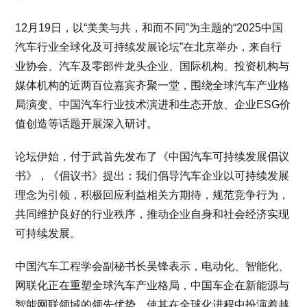
12月19日，以“美美与共，和而不同”为主题的“2025中国
汽车行业全球化及可持续发展论坛”在北京举办，来自行
业协会、汽车及零部件龙头企业、国际机构、投资机构与
媒体机构的近两百位嘉宾齐聚一堂，围绕全球汽车产业格
局演变、中国汽车行业技术演进和生态开放、企业ESG价
值创造等话题开展深入研讨。
论坛伊始，付于武首先发布了《中国汽车可持续发展倡议
书》，《倡议书》提出：我们倡导汽车企业以可持续发展
理念为引领，积极回应利益相关方期待，规范竞争行为，
共同维护良好的行业秩序，推动企业自身和社会经济实现
可持续发展。
中国汽车工程学会副秘书长吴锋表示，电动化、智能化、
网联化正在重塑全球汽车产业格局，中国车企在新能源与
智能网联领域的领先优势，使其在全球化进程中扮演着越