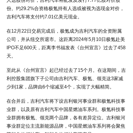
人选股份对价，吉利汽车将配发及发行7.77亿股对价股
份。约29.2%合资格极氪持有人选或被视为选现金对价，
吉利汽车将支付约7.01亿美元现金。
在12月22日交易完成后，极氪成为吉利汽车的全资附属
公司，并从纽交所退市。这距离2024年5月10日极氪赴美
IPO不足600天，距离李书福发表《台州宣言》过去了458
天。
至此从《台州宣言》起已经过去了15个月。在这期间，吉
利控股集团旗下子公司由吉利汽车、极氪、领克这3家减
少到1家，品牌由6个缩减至4个，实现了大幅精简。
在合并后，吉利汽车将下设吉利银河事业群和极氪科技事
业群，以及原有吉利汽车中国星燃油车系列。极氪科技事
业群拥有极氪、领克两个品牌，各有差异定位。吉利银河
事业群定位主流新能源品牌，中国星燃油车系列将会聚焦