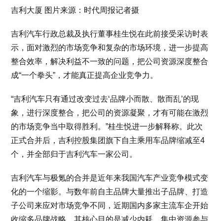
吉利大厦 图片来源：时代周报记者摄
吉利汽车行政总裁及执行董事桂生悦在此前接受采访时表
示，面对激烈的市场竞争和复杂的市场环境，进一步提高
整合效率，解决利益不一致的问题，把公司资源深度整合
成“一个拳头”，才能真正提高企业竞争力。
“吉利汽车只有通过改变过去‘品牌小而散、散而乱’的现
象，进行深度整合，把公司的资源凝聚，才有可能在激烈
的市场竞争当中取得胜利。”桂生悦进一步解释称。此次
正式合并后，吉利控股集团旗下自主乘用车品牌缩减至4
个，并全部归于吉利汽车一家公司。
吉利汽车与极氪的合并是近年来我国汽车产业竞争模式变
化的一个缩影。与数年前自主品牌大量推出子品牌、打造
子公司来应对市场竞争不同，近期国内多家主流车企开始
收缩多品牌战略，其核心目的是减少内耗、集中资源参与