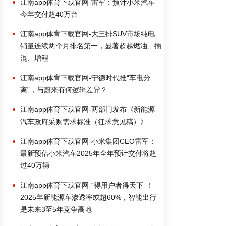
江南app体育下载官网-雷军：预计小米汽车
今年交付超40万台
江南app体育下载官网-大三排SUV市场纯电
销量连续两个月排名第一，显著超越燃油、插
混、增程
江南app体育下载官网-宁德时代推“车电分
离”，与蔚来有何逻辑差异？
江南app体育下载官网-两部门发布《新能源
汽车政府采购需求标准（征求意见稿）》
江南app体育下载官网-小米集团CEO雷军：
最新预估小米汽车2025年全年预计交付将超
过40万辆
江南app体育下载官网-“得用户者得天下”！
2025年新能源车渗透率或超60%，智能出行
是未来3至5年竞争高地