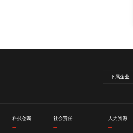
下属企业
科技创新
社会责任
人力资源