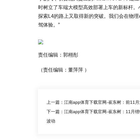
时树立了车端大模型高效部署上车的新标杆。
探索L4的路上又取得新的突破。我们会在物理
驾体验。”
责任编辑：郭栩彤
（责任编辑：董萍萍 ）
上一篇：江南app体育下载官网-崔东树：前11月
下一篇：江南app体育下载官网-崔东树：11
波动