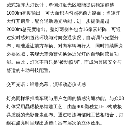
藏式矩阵大灯设计，单侧灯近光区域能提供稳定超越
1000lm亮度输出，可大面积均匀照亮前方路面；当矩阵
大灯开启后，配合辅助远光功能，进一步提供超越
2000lm总亮度输出。整灯两侧各包含16像素矩阵，可通
过实时感知道路环境与对向交通状况，自动调节光型分
布，精准避让前方车辆、对向车辆与行人，同时持续照亮
必要区域，实现无需频繁切换远近光灯的自动防眩目功
能。由此，灯光不再只是“被动照明”，而成为兼顾安全与
舒适的主动科技配置。
交互光语：镭雕光幕，演绎动态仪式感
灯光同样承担着车辆与用户之间的情感沟通功能。与众08
灯体采用晶耀棱形镭雕工艺，由超400颗独立LED构成极
具质感的光影像素画布。通过喷漆与镭雕工艺相结合，灯
组在点亮时呈现出通透而富有层次的立体效果。