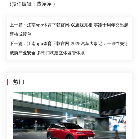
（责任编辑：董萍萍 ）
上一篇：江南app体育下载官网-双旗舰亮相 零跑十周年交出超
硬核成绩单
下一篇：江南app体育下载官网-2025汽车大事记：一致性失守
威胁产业安全 多部门构建立体监管体系
热门