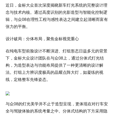
近日，金标大众首次深度揭晓新车灯光系统的完整设计理
念与技术内核。通过高度识别的光影造型与智能化控制逻
辑，与众08在理性工程与感性表达之间建立起清晰而富有
张力的平衡。
设计破局：分体布局，聚焦金标视觉重心
在纯电车型前脸设计不断演进、灯组形态日益多元的背景
下，金标大众设计团队在与众08上，通过分体式灯光结
构，为造型表达与功能布局提供了一种更清晰的设计解
法。灯组上方辨识度极高的晶耀点阵大灯，如凝练的视
线，定格整车先锋姿态。
与众08的灯光美学并不止于造型呈现，更体现在对行车安
全与驾驶体验的系统考量之中。分体式结构的下方采用隐