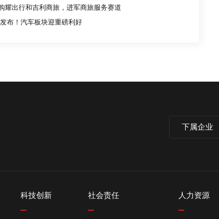
收购耀出行和吉利商旅，进军商旅服务赛道
细则发布！汽车板块迎重磅利好
下属企业
科技创新
社会责任
人力资源