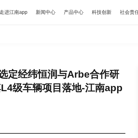
走进江南app
新闻中心
产品中心
科技创新
社会责
选定经纬恒润与Arbe合作研
L4级车辆项目落地-江南app