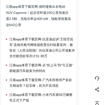
江南app体育下载官网-保时捷推出全电动
SUV Cayenne！起步至时速100公里加速仅
需2.5秒，充电功率达400 kW，续航里程最高
达642公里
江南app体育下载官网-比亚迪起诉“王悟空说
车”及相关账号网络侵权责任纠纷案宣判：被
告在《人民法院报》向比亚迪公司公开道歉并
支付赔偿款等共计31.38万
江南app体育下载官网-从“扶上马”到“引正路”
新能源汽车政策为何转向
江南app体育下载官网-广汽丰田将停产多款
主销油车？彭宝林：此为不实消息
江南app体育下载官网-小米汽车第50万辆整
车正式下产线