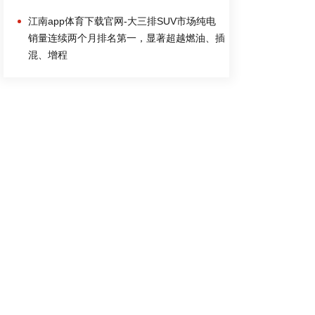
江南app体育下载官网-大三排SUV市场纯电
销量连续两个月排名第一，显著超越燃油、插
混、增程