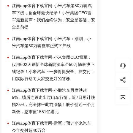
江南app体育下载官网-小米汽车第50万辆汽
车下线，创全球最快纪录！小米集团CEO雷
军最新发声：我们始终认为，安全是基础，安
全是前提
江南app体育下载官网-小米汽车：刚刚，小
米汽车第50万辆整车正式下产线
江南app体育下载官网-小米集团CEO雷军：
仅用602天刷新全球新能源车企50万辆最快下
线纪录！小米汽车下一步将抓安全、抓交付，
用实际行动向大家交更好的答卷
江南app体育下载官网-小鹏汽车再度跌超
5%，绩后连跌走出过山车行情，近7日累计跌
幅25%，完全抹平此前涨幅！股价创近一个月
新低，总市值1551亿港元
江南app体育下载官网-雷军：预计小米汽车
今年交付超40万台