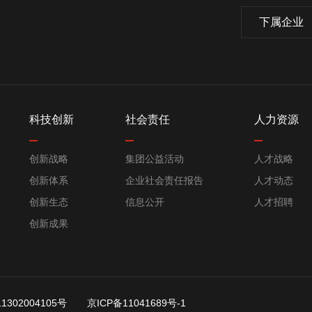
下属企业
科技创新
社会责任
人力资源
创新战略
集团公益活动
人才战略
创新体系
企业社会责任报告
人才动态
创新生态
信息公开
人才招聘
创新成果
1302004105号
京ICP备11041689号-1