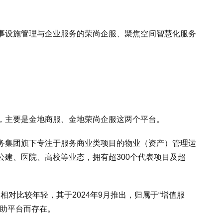
事设施管理与企业服务的荣尚企服、聚焦空间智慧化服务
，主要是金地商服、金地荣尚企服这两个平台。
务集团旗下专注于服务商业类项目的物业（资产）管理运
公建、医院、高校等业态，拥有超300个代表项目及超
相对比较年轻，其于2024年9月推出，归属于“增值服
辅助平台而存在。