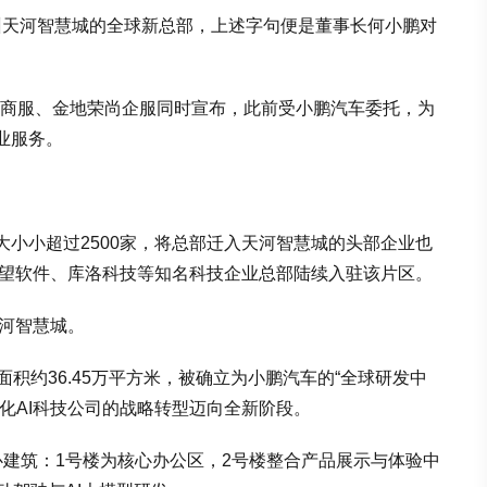
于广州天河智慧城的全球新总部，上述字句便是董事长何小鹏对
地商服、金地荣尚企服同时宣布，此前受小鹏汽车委托，为
业服务。
小小超过2500家，将总部迁入天河智慧城的头部企业也
中望软件、库洛科技等知名科技企业总部陆续入驻该片区。
天河智慧城。
积约36.45万平方米，被确立为小鹏汽车的“全球研发中
化AI科技公司的战略转型迈向全新阶段。
心建筑：1号楼为核心办公区，2号楼整合产品展示与体验中