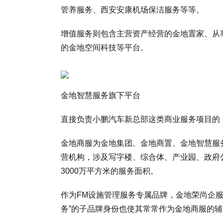
管养服务、西安安康机场保洁服务等等。
增值服务则包含主营资产经营的金地置家、从
的金地空间科技等平台。
金地智慧服务旗下平台
直接负责小鹏汽车新总部这类商业服务项目的
金地商服为金地集团、金地商置、金地智慧服
营机构，涉及写字楼、综合体、产业园、政府
3000万平方米的服务面积。
作为FM设施管理服务专属品牌，金地荣尚企服
务”的子品牌身份也使其常常作为金地商服的