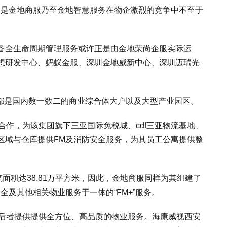
服是金地商服乃至金地智慧服务在物企激烈的竞争中不至于
备全生命周期管理服务或许正是由金地荣尚企服实际运
想研发中心、蚂蚁金服、深圳金地威新中心、深圳迈瑞光
下的都是国内数一数二的商业综合体大户以及大型产业园区。
达成合作，为该集团旗下三亚国际免税城、cdf三亚物流基地、
区域与仓库提供FM及消防安全服务，为其员工公寓提供整
面积达38.81万平方米，因此，金地商服同样为其组建了
全及其他相关物业服务于一体的“FM+”服务。
为后者提供提供全方位、高品质的物业服务。海康威视西安