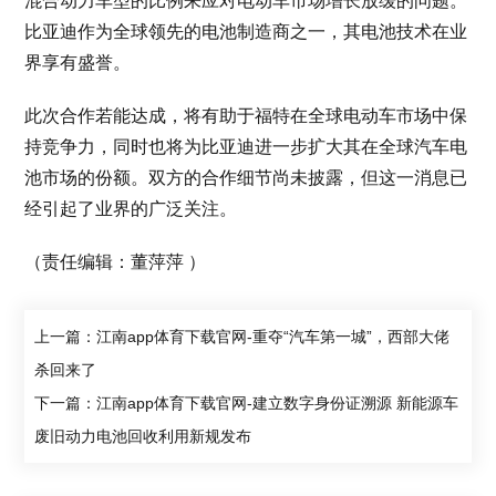
混合动力车型的比例来应对电动车市场增长放缓的问题。
比亚迪作为全球领先的电池制造商之一，其电池技术在业
界享有盛誉。
此次合作若能达成，将有助于福特在全球电动车市场中保
持竞争力，同时也将为比亚迪进一步扩大其在全球汽车电
池市场的份额。双方的合作细节尚未披露，但这一消息已
经引起了业界的广泛关注。
（责任编辑：董萍萍 ）
上一篇：江南app体育下载官网-重夺“汽车第一城”，西部大佬
杀回来了
下一篇：江南app体育下载官网-建立数字身份证溯源 新能源车
废旧动力电池回收利用新规发布