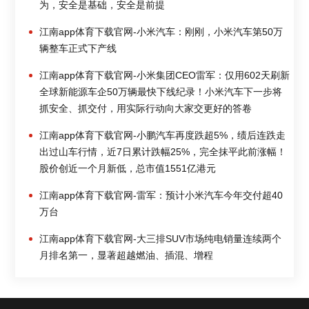
为，安全是基础，安全是前提
江南app体育下载官网-小米汽车：刚刚，小米汽车第50万
辆整车正式下产线
江南app体育下载官网-小米集团CEO雷军：仅用602天刷新
全球新能源车企50万辆最快下线纪录！小米汽车下一步将
抓安全、抓交付，用实际行动向大家交更好的答卷
江南app体育下载官网-小鹏汽车再度跌超5%，绩后连跌走
出过山车行情，近7日累计跌幅25%，完全抹平此前涨幅！
股价创近一个月新低，总市值1551亿港元
江南app体育下载官网-雷军：预计小米汽车今年交付超40
万台
江南app体育下载官网-大三排SUV市场纯电销量连续两个
月排名第一，显著超越燃油、插混、增程