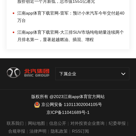
股价创近一个月新低，总市值1551亿港元
江南app体育下载官网-雷军：预计小米汽车今年交付超40
万台
江南app体育下载官网-大三排SUV市场纯电销量连续两个
月排名第一，显著超越燃油、插混、增程
下属企业
版权所有 @2023江南app体育官方网站
京公网安备 11011302004105号
京ICP备11041689号-1
联系我们
|
网站地图
|
信息公开
|
对外投资企业查询
|
纪委举报
|
合规举报
|
法律声明
|
隐私政策
|
RSS订阅