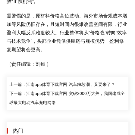
效“止跌机制”。
需警惕的是，原材料价格高位波动、海外市场合规成本增
加等风险仍旧存在，且短时间内很难改善空间有限，行业
盈利大幅反弹难度较大。行业整体将从“价格战”转向“效率
与技术竞争”，头部企业凭借供应链与规模优势，盈利修
复期望将会更高。
（责任编辑：刘畅 ）
上一篇：江南app体育下载官网-汽车缺芯潮，又要来了？
下一篇：江南app体育下载官网-突破2000万大关，我国建成全
球最大电动汽车充电网络
热门