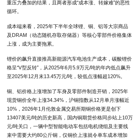
重压力叠加的结果，且两者形成“成本涨、转嫁难”的恶性
循环。
成本端来看，2025年下半年全球锂、铜、铝等大宗商品
及DRAM（动态随机存取存储器）等核心零部件价格集体
上涨，成为主要拖累。
锂价的飙升直接推高新能源汽车电池生产成本，碳酸锂价
格呈“V型反转”，从2025年6月5.9万元/吨的年内低点飙升
至2025年12月末13.45万元/吨，较低点涨幅超120%。
铜、铝价格上涨增加了车身及零部件制造开销，2025年
现货铜价全年上涨34.34%，沪铜指数从12月单月涨幅近
10%，2026年1月伦敦金属交易所期铜价格更是创下
13407美元/吨的历史新高，国内铜期货价格同步站上10万
元/吨关口，一辆中型智能电动车包括电机绕组及主要线
束中需要大约80公斤铜，仅铜价上涨就令单车成本增加