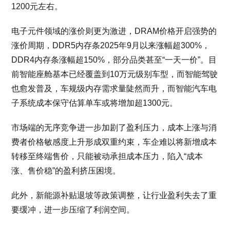
1200元左右。
电子元件领域的涨价则更为激进，DRAM价格开启强势的
涨价周期，DDR5内存条2025年9月以来涨幅超300%，
DDR4内存条涨幅超150%，部分品类甚至“一天一价”。目
前智能座舱基本已经覆盖到10万元级别车型，而智能驾驶
也愈发普及，车规级内存需求量陡然而升，而智能汽车电
子系统成本保守估算单车或将增加超1300元。
市场端的无序竞争进一步加剧了盈利压力，成本上涨与消
费者价格敏感度上升形成双重约束，车企难以将新增成本
转移至终端售价，只能被动承担成本压力，陷入“成本
涨、售价稳”的盈利挤压困境。
此外，新能源补贴退坡等政策调整，让行业盈利失去了重
要缓冲，进一步压缩了利润空间。