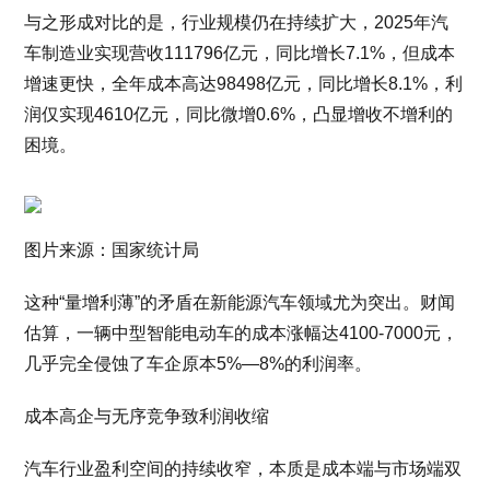
与之形成对比的是，行业规模仍在持续扩大，2025年汽
车制造业实现营收111796亿元，同比增长7.1%，但成本
增速更快，全年成本高达98498亿元，同比增长8.1%，利
润仅实现4610亿元，同比微增0.6%，凸显增收不增利的
困境。
图片来源：国家统计局
这种“量增利薄”的矛盾在新能源汽车领域尤为突出。财闻
估算，一辆中型智能电动车的成本涨幅达4100-7000元，
几乎完全侵蚀了车企原本5%—8%的利润率。
成本高企与无序竞争致利润收缩
汽车行业盈利空间的持续收窄，本质是成本端与市场端双