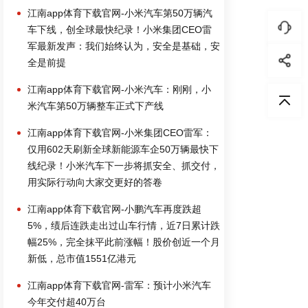
江南app体育下载官网-小米汽车第50万辆汽
车下线，创全球最快纪录！小米集团CEO雷
军最新发声：我们始终认为，安全是基础，安
全是前提
江南app体育下载官网-小米汽车：刚刚，小
米汽车第50万辆整车正式下产线
江南app体育下载官网-小米集团CEO雷军：
仅用602天刷新全球新能源车企50万辆最快下
线纪录！小米汽车下一步将抓安全、抓交付，
用实际行动向大家交更好的答卷
江南app体育下载官网-小鹏汽车再度跌超
5%，绩后连跌走出过山车行情，近7日累计跌
幅25%，完全抹平此前涨幅！股价创近一个月
新低，总市值1551亿港元
江南app体育下载官网-雷军：预计小米汽车
今年交付超40万台