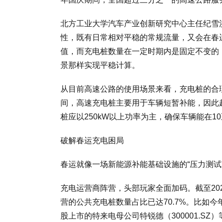
北方工业大学汽车产业创新研究中心主任纪雪
性，既有日常相对平稳的常规流量，又会在春
值，而充电桩数量在一定时期内是固定不变的
景那样实现平稳计算。
从目前高速公路的使用场景来看，充电桩的合
间，高速充电桩主要用于车辆短暂补能，因此
桩应以250kW以上功率为主，确保车辆能在10
破解春运充电困局
春运就像一场新能源补能基础设施的“压力测试
充电运营商阵营，头部玩家全面加码。截至20
营的公共充电桩数量占比已达70.7%。比如
股上市的特来电母公司特锐德（300001.S