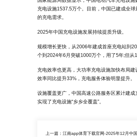
国家能源局数据显示，中国电动汽车充电设施数量
充电设施1537.5万个。目前，中国已建成全
的充电需求。
2025年中国充电设施发展持续提质升级。
规模增长更快，从2006年建成首座充电站到201
个到2024年6月突破1000万个，用了5年;但从
充电效率也更高，大功率充电设施加快布局建设
效率同比提升33%，充电服务体验明显提升。
设施覆盖更广，中国高速公路服务区累计建成充电
实现了充电设施“乡乡全覆盖”。
上一篇：江南app体育下载官网-2025年12月