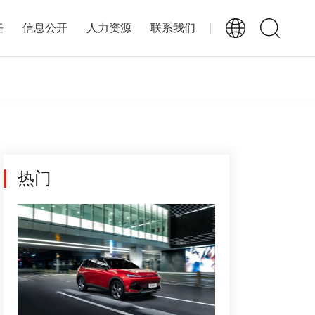
任
信息公开
人力资源
联系我们
热门