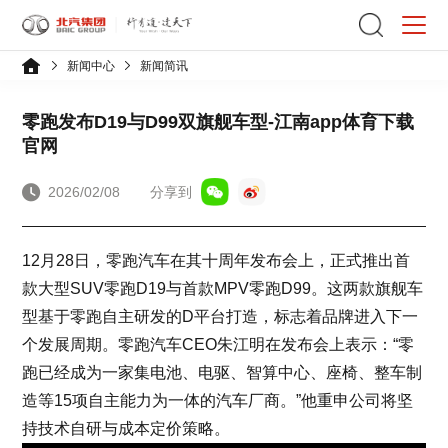
新闻中心
新闻简讯
零跑发布D19与D99双旗舰车型-江南app体育下载
官网
2026/02/08
分享到
12月28日，零跑汽车在其十周年发布会上，正式推出首
款大型SUV零跑D19与首款MPV零跑D99。这两款旗舰车
型基于零跑自主研发的D平台打造，标志着品牌进入下一
个发展周期。零跑汽车CEO朱江明在发布会上表示：“零
跑已经成为一家集电池、电驱、智算中心、座椅、整车制
造等15项自主能力为一体的汽车厂商。”他重申公司将坚
持技术自研与成本定价策略。