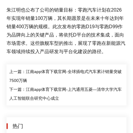
朱江明也公布了公司的销量目标：零跑汽车计划在2026
年实现年销量100万辆，其长期愿景是在未来十年达到年
销量400万辆的规模。此次发布的零跑D19与零跑D99作
为品牌向上的关键产品，将依托D平台的技术集成，面向
市场需求。这些旗舰车型的推出，展现了零跑在新能源汽
车领域持续投入产品研发与平台化建设的路径。
上一篇：江南app体育下载官网-全球插电式汽车累计销量突破
7500万辆
下一篇：江南app体育下载官网-上汽通用五菱—清华大学汽车
人工智能联合研究中心成立
热门