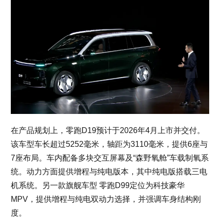
在产品规划上，零跑D19预计于2026年4月上市并交付。
该车型车长超过5252毫米，轴距为3110毫米，提供6座与
7座布局。车内配备多块交互屏幕及“森野氧舱”车载制氧系
统。动力方面提供增程与纯电版本，其中纯电版搭载三电
机系统。另一款旗舰车型 零跑D99定位为科技豪华
MPV，提供增程与纯电双动力选择，并强调车身结构刚
度。