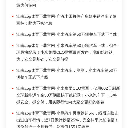
策为何转向
江南app体育下载官网-广汽丰田将停产多款主销油车？彭
宝林：此为不实消息
江南app体育下载官网-小米汽车第50万辆整车正式下产线
江南app体育下载官网-小米汽车第50万辆汽车下线，创全
球最快纪录！小米集团CEO雷军最新发声：我们始终认
为，安全是基础，安全是前提
江南app体育下载官网-小米汽车：刚刚，小米汽车第50万
辆整车正式下产线
江南app体育下载官网-小米集团CEO雷军：仅用602天刷新
全球新能源车企50万辆最快下线纪录！小米汽车下一步将
抓安全、抓交付，用实际行动向大家交更好的答卷
江南app体育下载官网-小鹏汽车再度跌超5%，绩后连跌走
出过山车行情，近7日累计跌幅25%，完全抹平此前涨幅！
股价创近一个月新低，总市值1551亿港元