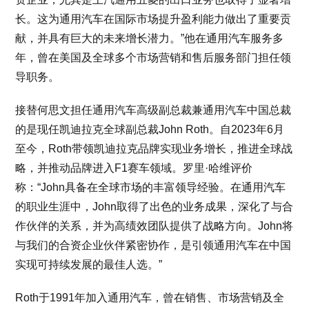
长。这为通用汽车在国际市场提升盈利能力做出了重要贡
献，并具有巨大的未来增长潜力。”他在通用汽车服务多
年，曾在美国及全球多个市场营销和售后服务部门担任领
导职务。
接替何思文担任通用汽车高级副总裁兼通用汽车中国总裁
的是现任凯迪拉克全球副总裁John Roth。自2023年6月
至今，Roth带领凯迪拉克品牌实现业务增长，推进全球战
略，并推动品牌进入F1赛车领域。罗里·哈维评价
称：“John具备在全球市场的丰富领导经验。在通用汽车
的职业生涯中，John取得了出色的业务成果，深化了与合
作伙伴的关系，并为高绩效团队提供了战略方向。John将
与我们的合资企业伙伴紧密协作，是引领通用汽车在中国
实现可持续发展的最佳人选。”
Roth于1991年加入通用汽车，曾在销售、市场营销及全