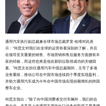
通用汽车执行副总裁兼全球市场总裁罗里·哈维对此表
示：“何思文对我们在全球的运营有着深刻的了解，并且
在领导至关重要的销售、市场营销和售后服务方面拥有丰
富的经验，而这些也将是他在新职位取得成功的关键因
素。”何思文在担任通用汽车中国总裁期间，主导了多项
业务重组，推动公司在中国市场连续四个季度实现盈利，
并助力通用汽车成为今年在中国市场实现份额增长的跨国
整车企业。
何思文指出：“除了向中国消费者交付车辆外，我们的合
资企业，尤其是上汽通用五菱的出口业务也取得了显著增