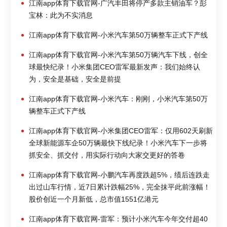
江南app体育下载官网-广汽丰田将停产多款主销油车？彭
宝林：此为不实消息
江南app体育下载官网-小米汽车第50万辆整车正式下产线
江南app体育下载官网-小米汽车第50万辆汽车下线，创全
球最快纪录！小米集团CEO雷军最新发声：我们始终认
为，安全是基础，安全是前提
江南app体育下载官网-小米汽车：刚刚，小米汽车第50万
辆整车正式下产线
江南app体育下载官网-小米集团CEO雷军：仅用602天刷新
全球新能源车企50万辆最快下线纪录！小米汽车下一步将
抓安全、抓交付，用实际行动向大家交更好的答卷
江南app体育下载官网-小鹏汽车再度跌超5%，绩后连跌走
出过山车行情，近7日累计跌幅25%，完全抹平此前涨幅！
股价创近一个月新低，总市值1551亿港元
江南app体育下载官网-雷军：预计小米汽车今年交付超40