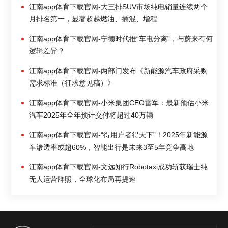
江南app体育下载官网-大三排SUV市场纯电销量连续两个
月排名第一，显著超越燃油、插混、增程
江南app体育下载官网-宁德时代推“车电分离”，与蔚来有何
逻辑差异？
江南app体育下载官网-两部门发布《新能源汽车政府采购
需求标准（征求意见稿）》
江南app体育下载官网-小米集团CEO雷军：最新预估小米
汽车2025年全年预计交付将超过40万辆
江南app体育下载官网-“得用户者得天下”！2025年新能源
车渗透率或超60%，智能出行是未来3至5年竞争高地
江南app体育下载官网-文远知行Robotaxi成功斩获瑞士纯
无人运营牌照，全球化布局再提速