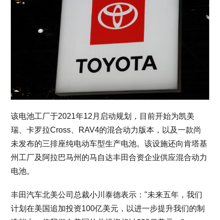
该电池工厂于2021年12月启动规划，目前开始为凯美
瑞、卡罗拉Cross、RAV4的混合动力版本，以及一款尚
未发布的三排座纯电动车型生产电池。该设施还向肯塔基
州工厂及阿拉巴马州的马自达丰田合资企业供应混合动力
电池。
丰田汽车北美公司总裁小川泰德表示："未来五年，我们
计划在美国追加投资100亿美元，以进一步提升我们的制