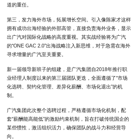
道的重任。
第三，发力海外市场，拓展增长空间。引入像陈家才这样
拥有成功出海经验的外部高管，直接负责海外业务，显示
出广汽对国际化战略的高度重视。其实战经验将为广汽
的“ONE GAC 2.0”出海战略注入新思维，对于急需在海外
寻求增量的广汽至关重要。
新一届领导新班子的组建，是广汽集团自2018年推行职
业经理人制度以来的第三届团队更迭，全面遵循了“市场
化选聘、契约化管理、差异化薪酬、市场化退出”的机
制。
广汽集团此次整个选聘过程，严格遵循市场化机制，配
套“薪酬能高能低”的激励约束机制，旨在打破传统国企的
某些惯性，激活组织活力，确保团队的战斗力和经营导
向。