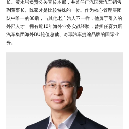
长。黄永强负责公关宣传本部，并兼任广汽国际汽车销售
副董事长。陈家才是比较特殊的一位。作为核心管理层团
队中唯一的80后，与其他老广汽人不一样，他属于引入的
外部人才，拥有近10年海外业务实战经验，曾担任赛力斯
汽车集团海外BU轮值总裁、奇瑞汽车捷途品牌的国际业
务。