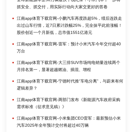
抓安全、抓交付，用实际行动向大家交更好的答卷
江南app体育下载官网-小鹏汽车再度跌超5%，绩后连跌走
出过山车行情，近7日累计跌幅25%，完全抹平此前涨幅！
股价创近一个月新低，总市值1551亿港元
江南app体育下载官网-雷军：预计小米汽车今年交付超40
万台
江南app体育下载官网-大三排SUV市场纯电销量连续两个
月排名第一，显著超越燃油、插混、增程
江南app体育下载官网-宁德时代推“车电分离”，与蔚来有何
逻辑差异？
江南app体育下载官网-两部门发布《新能源汽车政府采购
需求标准（征求意见稿）》
江南app体育下载官网-小米集团CEO雷军：最新预估小米
汽车2025年全年预计交付将超过40万辆