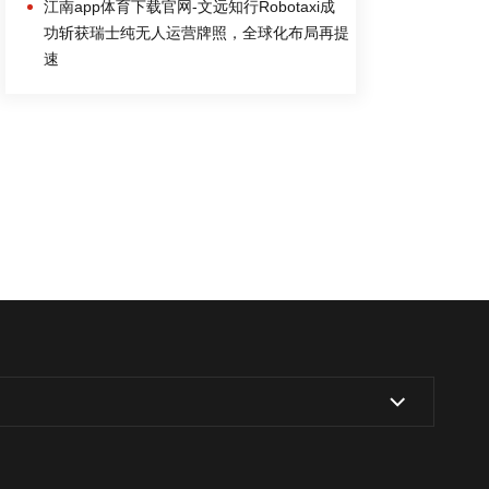
江南app体育下载官网-文远知行Robotaxi成
功斩获瑞士纯无人运营牌照，全球化布局再提
速