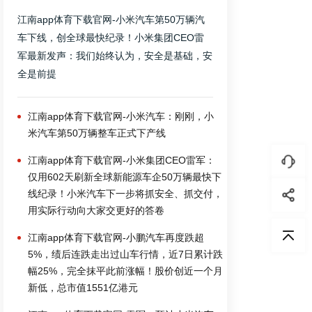
江南app体育下载官网-小米汽车第50万辆汽
车下线，创全球最快纪录！小米集团CEO雷
军最新发声：我们始终认为，安全是基础，安
全是前提
江南app体育下载官网-小米汽车：刚刚，小
米汽车第50万辆整车正式下产线
江南app体育下载官网-小米集团CEO雷军：
仅用602天刷新全球新能源车企50万辆最快下
线纪录！小米汽车下一步将抓安全、抓交付，
用实际行动向大家交更好的答卷
江南app体育下载官网-小鹏汽车再度跌超
5%，绩后连跌走出过山车行情，近7日累计跌
幅25%，完全抹平此前涨幅！股价创近一个月
新低，总市值1551亿港元