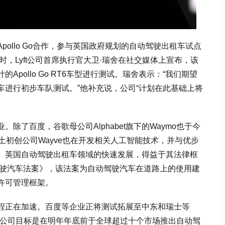
ollo Go合作，参与英国政府规划的自动驾驶出租车试点
时，Lyft公司首席执行官大卫·瑞舍在社交媒体上宣布，该
pollo Go RT6车型进行测试。瑞舍表示：“我们期望
车进行初步车队测试。”他补充说，公司“计划在此基础上将
除了百度，谷歌母公司Alphabet旗下的Waymo也于今
土初创公司Wayve也在开发相关人工智能技术，并与优步
。英国自动驾驶出租车领域的快速发展，得益于其法律框
驾驶汽车法案》，该法案为自动驾驶汽车在道路上的使用建
许可管理框架。
程正在加速。百度等企业正将测试拓展至中东和瑞士等
，公司目标是在明年年底前于全球超过十个市场推出自动驾