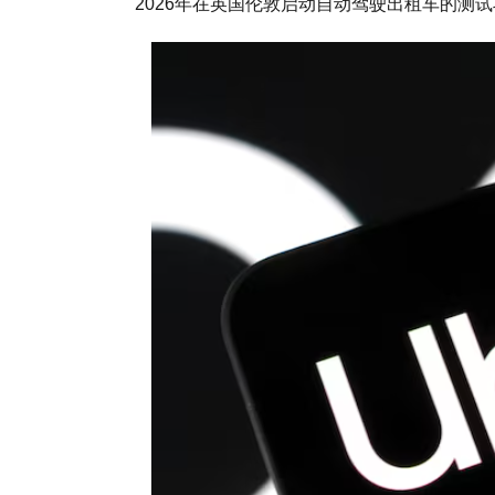
2026年在英国伦敦启动自动驾驶出租车的测