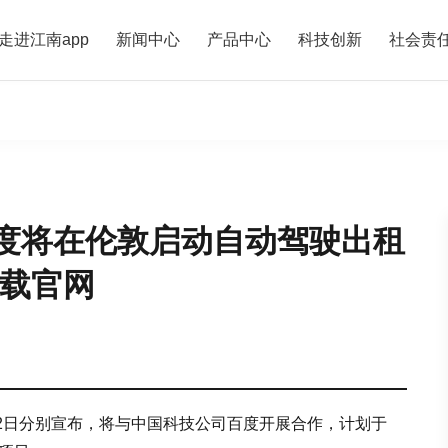
走进江南app
新闻中心
产品中心
科技创新
社会责
百度将在伦敦启动自动驾驶出租
下载官网
12月22日分别宣布，将与中国科技公司百度开展合作，计划于