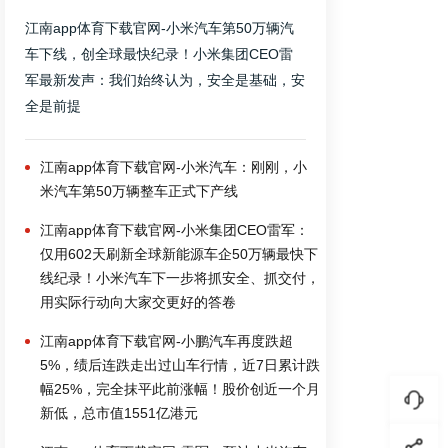
江南app体育下载官网-小米汽车第50万辆汽
车下线，创全球最快纪录！小米集团CEO雷
军最新发声：我们始终认为，安全是基础，安
全是前提
江南app体育下载官网-小米汽车：刚刚，小
米汽车第50万辆整车正式下产线
江南app体育下载官网-小米集团CEO雷军：
仅用602天刷新全球新能源车企50万辆最快下
线纪录！小米汽车下一步将抓安全、抓交付，
用实际行动向大家交更好的答卷
江南app体育下载官网-小鹏汽车再度跌超
5%，绩后连跌走出过山车行情，近7日累计跌
幅25%，完全抹平此前涨幅！股价创近一个月
新低，总市值1551亿港元