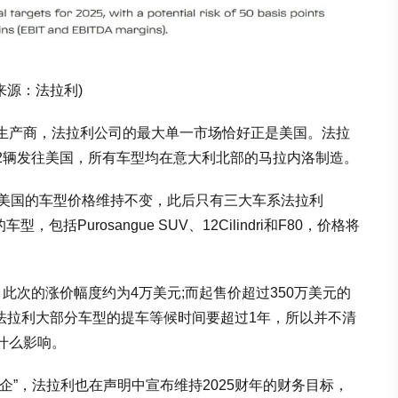
(来源：法拉利)
生产商，法拉利公司的最大单一市场恰好正是美国。法拉
,452辆发往美国，所有车型均在意大利北部的马拉内洛制造。
到美国的车型价格维持不变，此后只有三大车系法拉利
包括Purosangue SUV、12Cilindri和F80，价格将
ue，此次的涨价幅度约为4万美元;而起售价超过350万美元的
于法拉利大部分车型的提车等候时间要超过1年，所以并不清
什么影响。
企”，法拉利也在声明中宣布维持2025财年的财务目标，