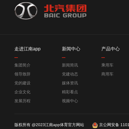
走进江南app
新闻中心
产品中心
集团简介
新闻简讯
乘用车
领导致辞
党建动态
商用车
党的建设
媒体资讯
企业文化
精彩看点
发展历程
视频中心
版权所有 @2023江南app体育官方网站
京公网安备 1101