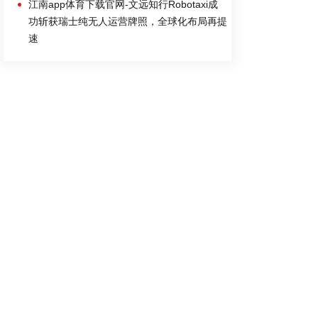
江南app体育下载官网-文远知行Robotaxi成
功斩获瑞士纯无人运营牌照，全球化布局再提
速