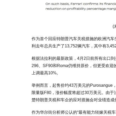
作为首个回应特朗普汽车关税措施的欧洲汽车
利去年总共生产了13,752辆汽车，其中有3
根据法拉利的最新政策，4月2日前所有出口
296、SF90和Roma仍维持原价，但更受欢迎的车型，
上调最高10%。
举例而言，起售价约43万美元的Purosang
限量版F80，涨价幅度将超过30万美元。由
楚特朗普关税和车企的应对措施会对业绩造成
作为华尔街分析师公认的“最有能力转嫁关税车