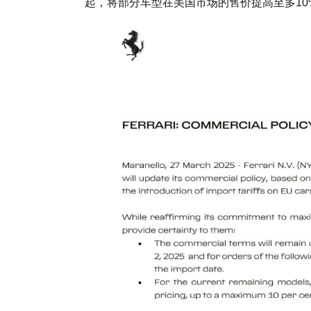
起，将部分车型在美国市场的售价提高至多10