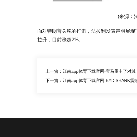
(来源：
面对特朗普关税的打击，法拉利发表声明展现
拉升，目前涨超2%。
上一篇：江南app体育下载官网-宝马重申了对
下一篇：江南app体育下载官网-BYD SHARK震撼亮