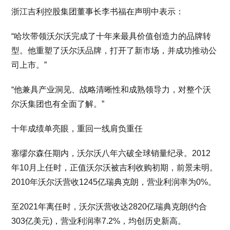
浙江吉利控股集团董事长李书福在声明中表示：
“哈坎带领沃尔沃完成了十年来最具价值创造力的品牌转
型。他重塑了沃尔沃品牌，打开了新市场，并成功推动公
司上市。”
“他兼具产业洞见、战略清晰性和成熟领导力，对整个沃
尔沃集团也有全面了解。”
十年成绩单亮眼，重回一线肩负重任
塞缪尔森任期内，沃尔沃八年六破全球销量纪录。2012
年10月上任时，正值沃尔沃被吉利收购初期，前景未明。
2010年沃尔沃营收1245亿瑞典克朗，营业利润率为0%。
至2021年离任时，沃尔沃营收达2820亿瑞典克朗(约合
303亿美元)，营业利润率7.2%，均创历史新高。