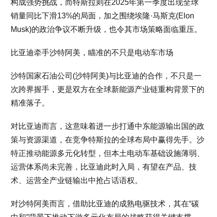
构成强势挑战，而特斯拉则在2025年第一季度出现全球
销量同比下滑13%的局面，加之围绕埃隆·马斯克(Elon
Musk)的政治争议不断升级，也令其市场策略面临重压。
比亚迪牵手沙特阿美，瞄准的不只是电动车市场
沙特国家石油公司(沙特阿美)与比亚迪的合作，不只是一
次跨界握手，更是双方在全球新能源产业链重构背景下的
精准落子。
对比亚迪而言，这意味着进一步打通中东能源输出国的政
策与资源渠道，在竞争特斯拉的全球布局中赢得先手。沙
特正推动能源多元化转型，但本土电动车基础设施薄弱、
运营体系尚未完善，比亚迪此时入局，有望在产品、技
术、运营全产业链输出中抢占话语权。
对沙特阿美而言，借助比亚迪的成熟电驱技术，其在“碳