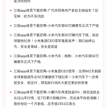
策为何转向
江南app体育下载官网-广汽丰田将停产多款主销油车？彭
宝林：此为不实消息
江南app体育下载官网-小米汽车第50万辆整车正式下产线
江南app体育下载官网-小米汽车第50万辆汽车下线，创全
球最快纪录！小米集团CEO雷军最新发声：我们始终认
为，安全是基础，安全是前提
江南app体育下载官网-小米汽车：刚刚，小米汽车第50万
辆整车正式下产线
江南app体育下载官网-小米集团CEO雷军：仅用602天刷新
全球新能源车企50万辆最快下线纪录！小米汽车下一步将
抓安全、抓交付，用实际行动向大家交更好的答卷
江南app体育下载官网-小鹏汽车再度跌超5%，绩后连跌走
出过山车行情，近7日累计跌幅25%，完全抹平此前涨幅！
股价创近一个月新低，总市值1551亿港元