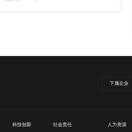
下属企业
科技创新
社会责任
人力资源