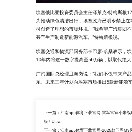
埃塞俄比亚投资委员会主任泽莱克·特梅斯根1
为推动绿色清洁出行，埃塞政府已明令禁止在
司创造了理想的市场环境。“我希望广汽集团
甚至生产制造新能源汽车。”特梅斯根说。
埃塞交通和物流部国务部长巴廖·哈桑表示，埃
10年内将这一数字提高至50万辆，以取代绝
广汽国际总经理卫海岗说：“我们不仅带来产品，
系。未来三年计划向埃塞市场推出5款新能源
上一篇：江南app体育下载官网-雷军官宣小米战略
板7 Ultra
下一篇：江南app体育下载官网-2025款问界M9