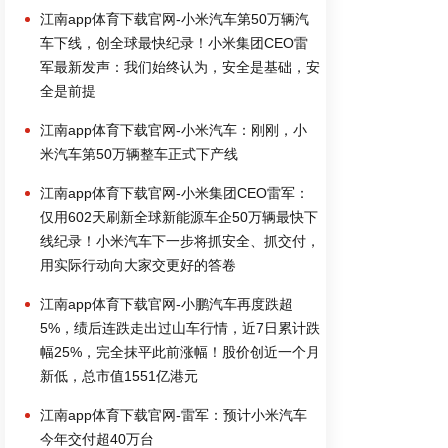
江南app体育下载官网-小米汽车第50万辆汽
车下线，创全球最快纪录！小米集团CEO雷
军最新发声：我们始终认为，安全是基础，安
全是前提
江南app体育下载官网-小米汽车：刚刚，小
米汽车第50万辆整车正式下产线
江南app体育下载官网-小米集团CEO雷军：
仅用602天刷新全球新能源车企50万辆最快下
线纪录！小米汽车下一步将抓安全、抓交付，
用实际行动向大家交更好的答卷
江南app体育下载官网-小鹏汽车再度跌超
5%，绩后连跌走出过山车行情，近7日累计跌
幅25%，完全抹平此前涨幅！股价创近一个月
新低，总市值1551亿港元
江南app体育下载官网-雷军：预计小米汽车
今年交付超40万台