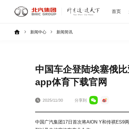
首页
新闻中心
新闻简讯
中国车企登陆埃塞俄比
app体育下载官网
2025/11/30
分享到
中国广汽集团17日首次将AION Y和传祺E