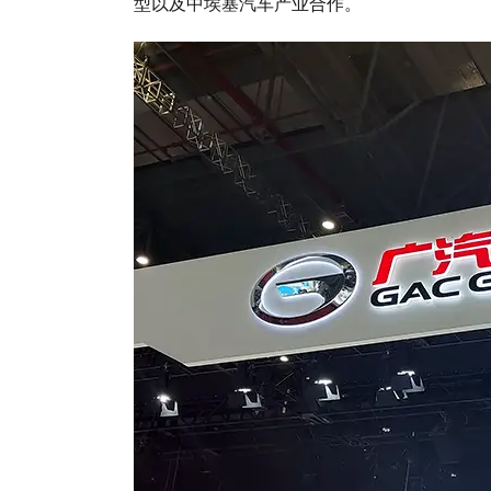
型以及中埃塞汽车产业合作。