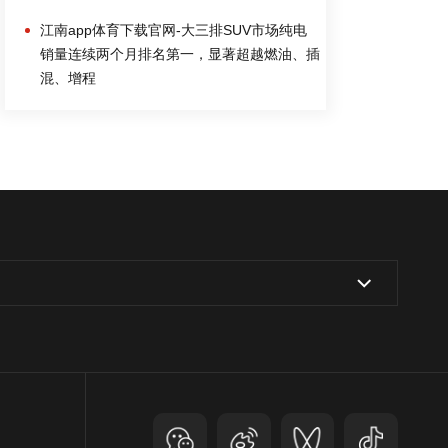
江南app体育下载官网-大三排SUV市场纯电
销量连续两个月排名第一，显著超越燃油、插
混、增程