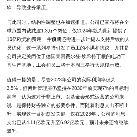
软，导致业务承压。
与此同时，结构性调整也在加速推进。公司已宣布将在全
球范围内裁减逾1.3万个岗位，仅2024年就为此计提供了
16亿欧元的费用，并预期还需进一步计提以支持后续的人
员优化。这一系列举措引发了员工的不满和抗议，尤其是
公司决定关闭位于德国莱因费尔登-埃希特丁根的电动工
具生产基地，工会和员工将于本周三举行大规模示威。
值得一提的是，尽管2023年公司的实际利润率仅为
3.5%，但博世管理层仍坚持在2030年前实现7%的目标利
润率，认为这对于非上市、以基金会形式运营的公司来
说，是保持财务独立的必要条件。而随着利息支出不断上
升，实现这一目标愈发关键。仅在2023年，公司的利息
支出已从4.11亿欧元升至6.92亿欧元，预计未来还将继续
攀升。