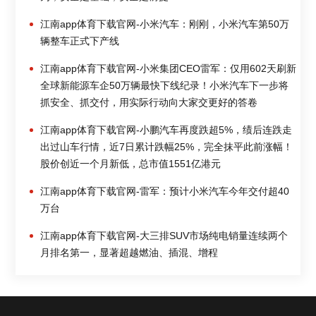
江南app体育下载官网-小米汽车：刚刚，小米汽车第50万
辆整车正式下产线
江南app体育下载官网-小米集团CEO雷军：仅用602天刷新
全球新能源车企50万辆最快下线纪录！小米汽车下一步将
抓安全、抓交付，用实际行动向大家交更好的答卷
江南app体育下载官网-小鹏汽车再度跌超5%，绩后连跌走
出过山车行情，近7日累计跌幅25%，完全抹平此前涨幅！
股价创近一个月新低，总市值1551亿港元
江南app体育下载官网-雷军：预计小米汽车今年交付超40
万台
江南app体育下载官网-大三排SUV市场纯电销量连续两个
月排名第一，显著超越燃油、插混、增程