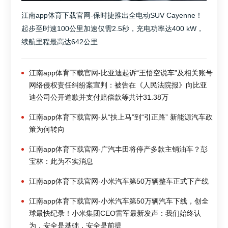
江南app体育下载官网-保时捷推出全电动SUV Cayenne！
起步至时速100公里加速仅需2.5秒，充电功率达400 kW，
续航里程最高达642公里
江南app体育下载官网-比亚迪起诉“王悟空说车”及相关账号
网络侵权责任纠纷案宣判：被告在《人民法院报》向比亚
迪公司公开道歉并支付赔偿款等共计31.38万
江南app体育下载官网-从“扶上马”到“引正路” 新能源汽车政
策为何转向
江南app体育下载官网-广汽丰田将停产多款主销油车？彭
宝林：此为不实消息
江南app体育下载官网-小米汽车第50万辆整车正式下产线
江南app体育下载官网-小米汽车第50万辆汽车下线，创全
球最快纪录！小米集团CEO雷军最新发声：我们始终认
为，安全是基础，安全是前提