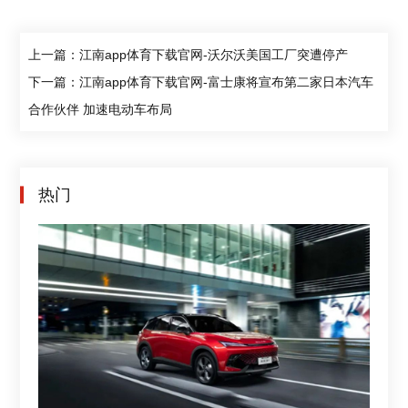
上一篇：江南app体育下载官网-沃尔沃美国工厂突遭停产
下一篇：江南app体育下载官网-富士康将宣布第二家日本汽车
合作伙伴 加速电动车布局
热门