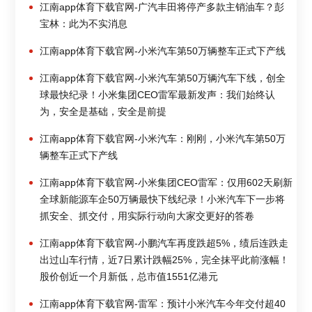
江南app体育下载官网-广汽丰田将停产多款主销油车？彭
宝林：此为不实消息
江南app体育下载官网-小米汽车第50万辆整车正式下产线
江南app体育下载官网-小米汽车第50万辆汽车下线，创全
球最快纪录！小米集团CEO雷军最新发声：我们始终认
为，安全是基础，安全是前提
江南app体育下载官网-小米汽车：刚刚，小米汽车第50万
辆整车正式下产线
江南app体育下载官网-小米集团CEO雷军：仅用602天刷新
全球新能源车企50万辆最快下线纪录！小米汽车下一步将
抓安全、抓交付，用实际行动向大家交更好的答卷
江南app体育下载官网-小鹏汽车再度跌超5%，绩后连跌走
出过山车行情，近7日累计跌幅25%，完全抹平此前涨幅！
股价创近一个月新低，总市值1551亿港元
江南app体育下载官网-雷军：预计小米汽车今年交付超40