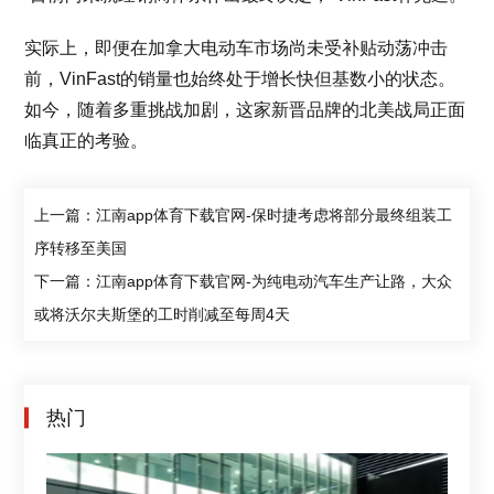
实际上，即便在加拿大电动车市场尚未受补贴动荡冲击
前，VinFast的销量也始终处于增长快但基数小的状态。
如今，随着多重挑战加剧，这家新晋品牌的北美战局正面
临真正的考验。
上一篇：江南app体育下载官网-保时捷考虑将部分最终组装工
序转移至美国
下一篇：江南app体育下载官网-为纯电动汽车生产让路，大众
或将沃尔夫斯堡的工时削减至每周4天
热门