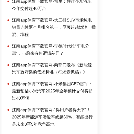
江南app体育下载官网-雷军：预计小米汽车
今年交付超40万台
江南app体育下载官网-大三排SUV市场纯电
销量连续两个月排名第一，显著超越燃油、插
混、增程
江南app体育下载官网-宁德时代推“车电分
离”，与蔚来有何逻辑差异？
江南app体育下载官网-两部门发布《新能源
汽车政府采购需求标准（征求意见稿）》
江南app体育下载官网-小米集团CEO雷军：
最新预估小米汽车2025年全年预计交付将超
过40万辆
江南app体育下载官网-“得用户者得天下”！
2025年新能源车渗透率或超60%，智能出行
是未来3至5年竞争高地