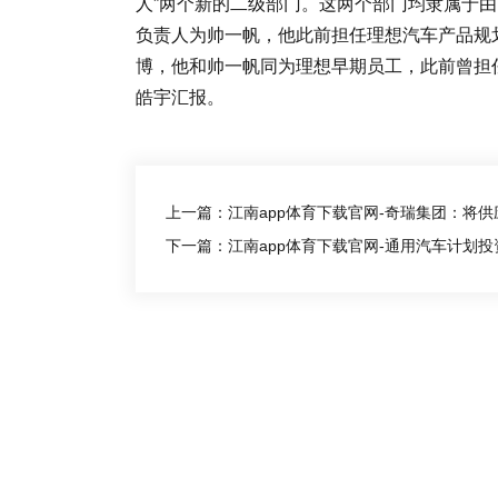
人”两个新的二级部门。这两个部门均隶属于
负责人为帅一帆，他此前担任理想汽车产品规
博，他和帅一帆同为理想早期员工，此前曾担
皓宇汇报。
上一篇：江南app体育下载官网-奇瑞集团：将供应
下一篇：江南app体育下载官网-通用汽车计划投