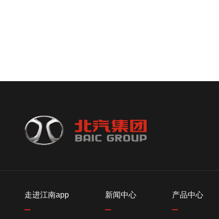
走进江南app
新闻中心
产品中心