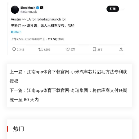
上一篇：江南app体育下载官网-小米汽车芯片启动方法专利获
授权
下一篇：江南app体育下载官网-奇瑞集团：将供应商支付账期
统一至 60 天内
热门