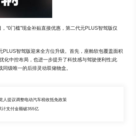
，“0门槛”现金补贴直接优惠，第二代元PLUS智驾版仅
元PLUS智驾版迎来全方位升级。首先，座舱软包覆盖面积
优化中控布局，也进一步提升了科技感与驾驶便利性;此
载同级唯一的后排灵动双储物盒。
和党人提议调整电动汽车税收抵免政策
累计支付金额破355亿