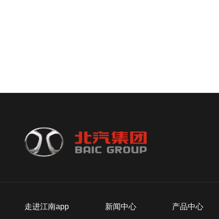
走进江南app
新闻中心
产品中心