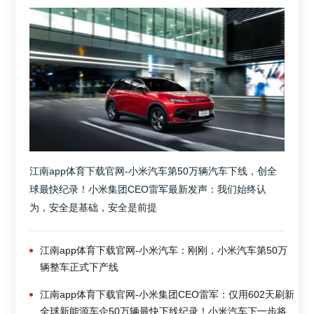
江南app体育下载官网-小米汽车第50万辆汽车下线，创全
球最快纪录！小米集团CEO雷军最新发声：我们始终认
为，安全是基础，安全是前提
江南app体育下载官网-小米汽车：刚刚，小米汽车第50万
辆整车正式下产线
江南app体育下载官网-小米集团CEO雷军：仅用602天刷新
全球新能源车企50万辆最快下线纪录！小米汽车下一步将