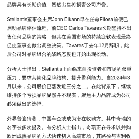
品牌具有长期价值，贸然出售将损害公司声誉。
Stellantis董事会主席John Elkann早在任命Filosa前便已
启动品牌评估流程。前CEO Carlos Tavares长期坚持不出
售任何品牌的策略，但其在美国市场的持续疲软表现最终
促使董事会做出调整决策。Tavares于去年12月辞职，此
后公司对品牌组合的战略态度也开始出现松动。
分析人士指出，Stellantis正面临来自投资者和市场的双重
压力，要求其简化品牌结构、提升盈利能力。自2024年3
月以来，公司股价已蒸发近三分之二。在此背景下，继续
维持多个亏损品牌显然并不现实，聚焦主力品牌成为公司
必须做出的选择。
外界普遍猜测，中国车企或成为潜在收购方。其中奇瑞的
名字被多次提及。有分析人士指出，奇瑞正在寻求以并购
欧洲成熟品牌的方式快速切入高端市场，其路径与吉利收