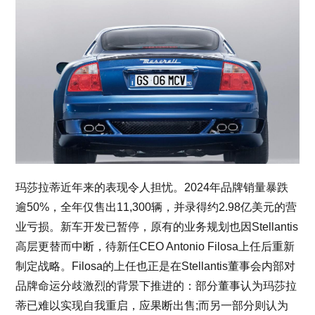
玛莎拉蒂近年来的表现令人担忧。2024年品牌销量暴跌
逾50%，全年仅售出11,300辆，并录得约2.98亿美元的营
业亏损。新车开发已暂停，原有的业务规划也因Stellantis
高层更替而中断，待新任CEO Antonio Filosa上任后重新
制定战略。Filosa的上任也正是在Stellantis董事会内部对
品牌命运分歧激烈的背景下推进的：部分董事认为玛莎拉
蒂已难以实现自我重启，应果断出售;而另一部分则认为