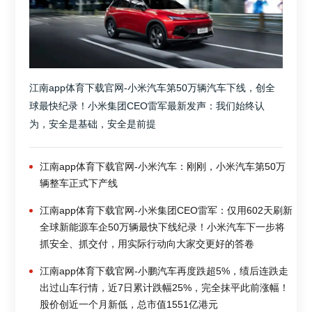
江南app体育下载官网-小米汽车第50万辆汽车下线，创全
球最快纪录！小米集团CEO雷军最新发声：我们始终认
为，安全是基础，安全是前提
江南app体育下载官网-小米汽车：刚刚，小米汽车第50万
辆整车正式下产线
江南app体育下载官网-小米集团CEO雷军：仅用602天刷新
全球新能源车企50万辆最快下线纪录！小米汽车下一步将
抓安全、抓交付，用实际行动向大家交更好的答卷
江南app体育下载官网-小鹏汽车再度跌超5%，绩后连跌走
出过山车行情，近7日累计跌幅25%，完全抹平此前涨幅！
股价创近一个月新低，总市值1551亿港元