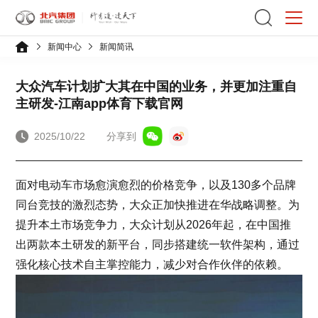
新闻中心
新闻简讯
大众汽车计划扩大其在中国的业务，并更加注重自
主研发-江南app体育下载官网
2025/10/22
分享到
面对电动车市场愈演愈烈的价格竞争，以及130多个品牌
同台竞技的激烈态势，大众正加快推进在华战略调整。为
提升本土市场竞争力，大众计划从2026年起，在中国推
出两款本土研发的新平台，同步搭建统一软件架构，通过
强化核心技术自主掌控能力，减少对合作伙伴的依赖。