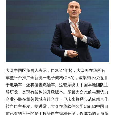
大众中国区负责人表示，自2027年起，大众将在华所有
车型平台推广全新统一电子架构(CEA)，该架构不仅适用
于电动车，还将覆盖燃油车。这套系统由中国本地团队主
导研发，是现有架构的升级版本。尽管大众此前与新势力
企业小鹏在相关领域有过合作，但未来将逐步从依赖合作
转向自主开发。据透露，大众在华软件公司Cariad中国目
前已有约70%的员工投身自主编程开发，仅30%的人员负