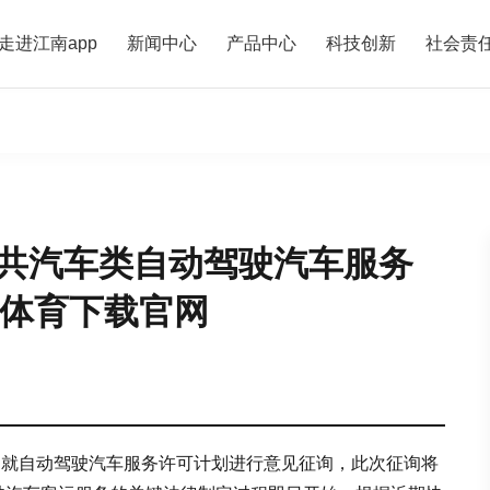
走进江南app
新闻中心
产品中心
科技创新
社会责
共汽车类自动驾驶汽车服务
p体育下载官网
，英国就自动驾驶汽车服务许可计划进行意见征询，此次征询将