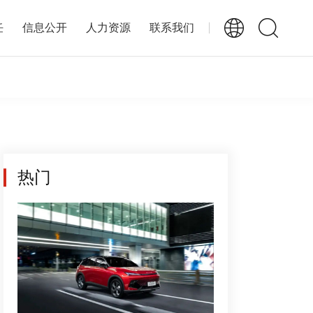
任
信息公开
人力资源
联系我们
热门