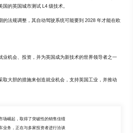
国的英国城市测试 L4 级技术。
的法规调整，其自动驾驶系统可能要到 2028 年才能在欧
就业机会、投资，并为英国成为新技术的世界领导者之一
采取大胆的措施来创造就业机会，支持英国工业，并推动
国市场崛起，取得了突破性的销售佳绩
汽车业务，正在与多家投资者进行洽谈