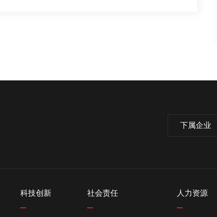
下属企业
科技创新
社会责任
人力资源