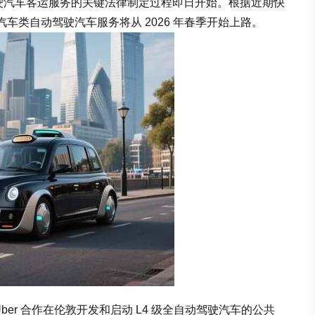
动驾驶汽车客运服务的关键法律制定过程即日开始。根据近期快
车类自动驾驶汽车服务将从 2026 年春季开始上路。
Uber 合作在伦敦开发和启动 L4 级全自动驾驶汽车的公共