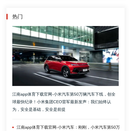
热门
江南app体育下载官网-小米汽车第50万辆汽车下线，创全
球最快纪录！小米集团CEO雷军最新发声：我们始终认
为，安全是基础，安全是前提
江南app体育下载官网-小米汽车：刚刚，小米汽车第50万