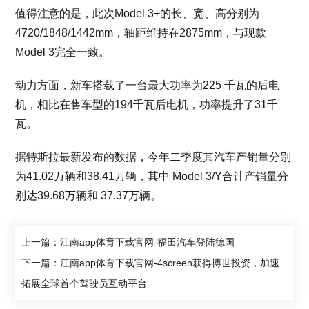
值得注意的是，此次Model 3+的长、宽、高分别为
4720/1848/1442mm，轴距维持在2875mm，与现款
Model 3完全一致。
动力方面，新车搭载了一台最大功率为225 千瓦的后电
机，相比在售车型的194千瓦后电机，功率提升了31千
瓦。
据特斯拉最新发布的数据，今年二季度其汽车产销量分别
为41.02万辆和38.41万辆，其中 Model 3/Y合计产销量分
别达39.68万辆和 37.37万辆。
上一篇：江南app体育下载官网-福田汽车登陆德国
下一篇：江南app体育下载官网-4screen获得博世投资，加速
拓展全球首个驾驶员互动平台