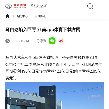
新闻中心
新闻简讯
马自达陷入巨亏-江南app体育下载官网
2025/10/14
分享到
马自达汽车公司5日发表财报说，受美国关税政策影响，
公司今年第二季度经营业绩全面下滑，归母净利润从去年
同期盈利498亿日元转为亏损421亿日元(约合亏损2.85亿
美元)。