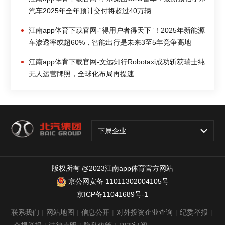
汽车2025年全年预计交付将超过40万辆
江南app体育下载官网-“得用户者得天下”！2025年新能源
车渗透率或超60%，智能出行是未来3至5年竞争高地
江南app体育下载官网-文远知行Robotaxi成功斩获瑞士纯
无人运营牌照，全球化布局再提速
下属企业
版权所有 @2023江南app体育官方网站
京公网安备 11011302004105号
京ICP备11041689号-1
联系我们
|
网站地图
|
信息公开
|
对外投资企业查询
|
纪委举报
|