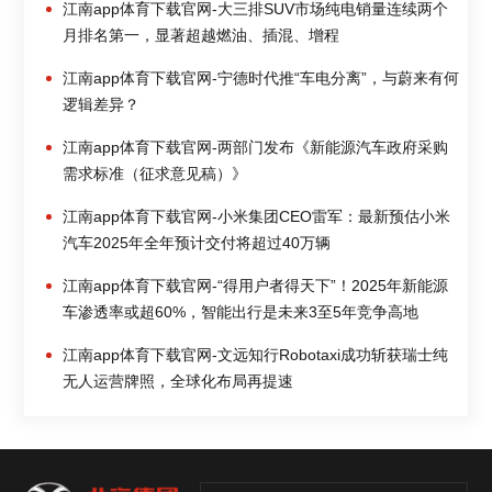
江南app体育下载官网-大三排SUV市场纯电销量连续两个
月排名第一，显著超越燃油、插混、增程
江南app体育下载官网-宁德时代推“车电分离”，与蔚来有何
逻辑差异？
江南app体育下载官网-两部门发布《新能源汽车政府采购
需求标准（征求意见稿）》
江南app体育下载官网-小米集团CEO雷军：最新预估小米
汽车2025年全年预计交付将超过40万辆
江南app体育下载官网-“得用户者得天下”！2025年新能源
车渗透率或超60%，智能出行是未来3至5年竞争高地
江南app体育下载官网-文远知行Robotaxi成功斩获瑞士纯
无人运营牌照，全球化布局再提速