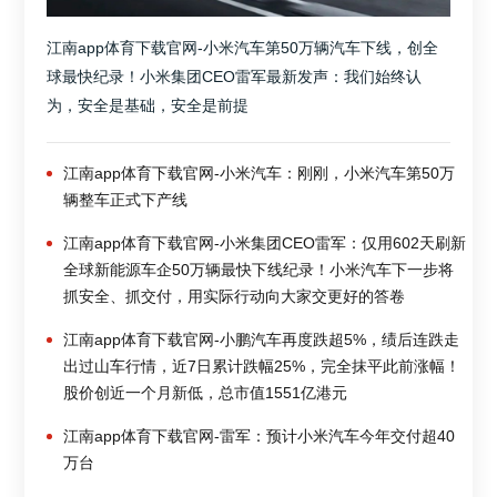
江南app体育下载官网-小米汽车第50万辆汽车下线，创全
球最快纪录！小米集团CEO雷军最新发声：我们始终认
为，安全是基础，安全是前提
江南app体育下载官网-小米汽车：刚刚，小米汽车第50万
辆整车正式下产线
江南app体育下载官网-小米集团CEO雷军：仅用602天刷新
全球新能源车企50万辆最快下线纪录！小米汽车下一步将
抓安全、抓交付，用实际行动向大家交更好的答卷
江南app体育下载官网-小鹏汽车再度跌超5%，绩后连跌走
出过山车行情，近7日累计跌幅25%，完全抹平此前涨幅！
股价创近一个月新低，总市值1551亿港元
江南app体育下载官网-雷军：预计小米汽车今年交付超40
万台