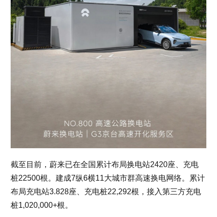
截至目前，蔚来已在全国累计布局换电站2420座、充电
桩22500根。建成7纵6横11大城市群高速换电网络。累计
布局充电站3.828座、充电桩22,292根，接入第三方充电
桩1,020,000+根。