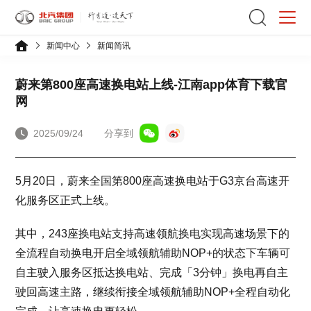
新闻中心
新闻简讯
蔚来第800座高速换电站上线-江南app体育下载官
网
2025/09/24
分享到
5月20日，蔚来全国第800座高速换电站于G3京台高速开
化服务区正式上线。
其中，243座换电站支持高速领航换电实现高速场景下的
全流程自动换电开启全域领航辅助NOP+的状态下车辆可
自主驶入服务区抵达换电站、完成「3分钟」换电再自主
驶回高速主路，继续衔接全域领航辅助NOP+全程自动化