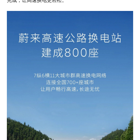
完成，让高速换电更轻松。