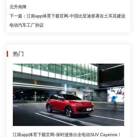
北升南降
下一篇：江南app体育下载官网-中国比亚迪签署在土耳其建设
电动汽车工厂协议
热门
江南app体育下载官网-保时捷推出全电动SUV Cayenne！