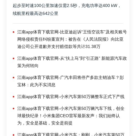
起步至时速100公里加速仅需2.5秒，充电功率达400 kW，
续航里程最高达642公里
江南app体育下载官网-比亚迪起诉“王悟空说车”及相关账号
网络侵权责任纠纷案宣判：被告在《人民法院报》向比亚
迪公司公开道歉并支付赔偿款等共计31.38万
江南app体育下载官网-从“扶上马”到“引正路” 新能源汽车政
策为何转向
江南app体育下载官网-广汽丰田将停产多款主销油车？彭
宝林：此为不实消息
江南app体育下载官网-小米汽车第50万辆整车正式下产线
江南app体育下载官网-小米汽车第50万辆汽车下线，创全
球最快纪录！小米集团CEO雷军最新发声：我们始终认
为，安全是基础，安全是前提
江南app体育下载官网-小米汽车：刚刚，小米汽车第50万