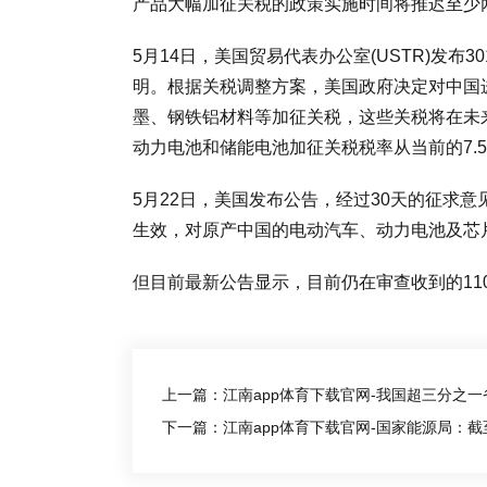
产品大幅加征关税的政策实施时间将推迟至少
5月14日，美国贸易代表办公室(USTR)发布
明。根据关税调整方案，美国政府决定对中国
墨、钢铁铝材料等加征关税，这些关税将在未来
动力电池和储能电池加征关税税率从当前的7.5
5月22日，美国发布公告，经过30天的征求意
生效，对原产中国的电动汽车、动力电池及芯
但目前最新公告显示，目前仍在审查收到的11
上一篇：江南app体育下载官网-我国超三分之
下一篇：江南app体育下载官网-国家能源局：截至