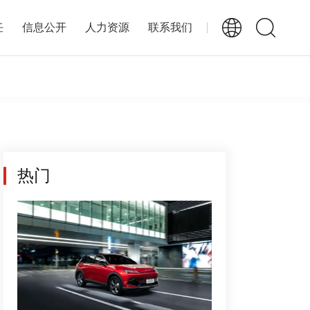
任
信息公开
人力资源
联系我们
热门