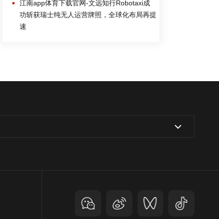
江南app体育下载官网-文远知行Robotaxi成
功斩获瑞士纯无人运营牌照，全球化布局再提
速