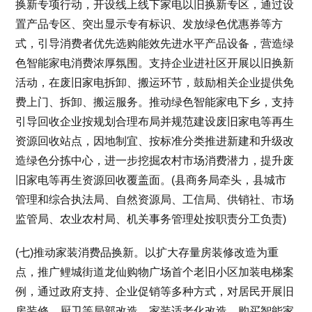
换新专项行动，开设线上线下家电以旧换新专区，通过设
置产品专区、突出显示专有标识、发放绿色优惠券等方
式，引导消费者优先选购能效先进水平产品设备，营造绿
色智能家电消费浓厚氛围。支持企业进社区开展以旧换新
活动，在废旧家电拆卸、搬运环节，鼓励相关企业提供免
费上门、拆卸、搬运服务。推动绿色智能家电下乡，支持
引导回收企业按规划合理布局并规范建设废旧家电等再生
资源回收站点，因地制宜、按标准分类推进新建和升级改
造绿色分拣中心，进一步挖掘农村市场消费潜力，提升废
旧家电等再生资源回收覆盖面。(县商务局牵头，县城市
管理和综合执法局、自然资源局、工信局、供销社、市场
监管局、农业农村局、机关事务管理处按职责分工负责)
(七)推动家装消费品换新。以扩大存量房装修改造为重
点，推广鲤城街道龙仙购物广场首个老旧小区加装电梯案
例，通过政府支持、企业促销等多种方式，对居民开展旧
房装修、厨卫等局部改造、家装适老化改造、购买智能家